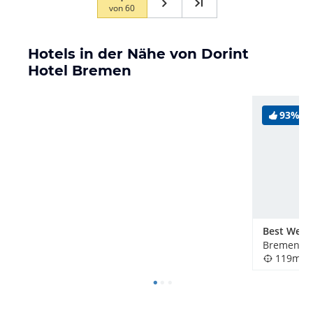
von
60
Hotels in der Nähe von Dorint
Hotel Bremen
93%
Bremen, D
119m