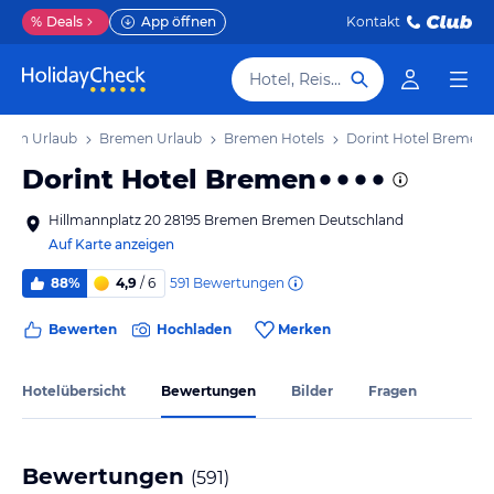
%
Deals
App öffnen
Kontakt
Hotel, Reiseziel
men Urlaub
Bremen Urlaub
Bremen Hotels
Dorint Hotel Bremen
Dorint Hotel Bremen
Hillmannplatz 20 28195 Bremen Bremen Deutschland
Auf Karte anzeigen
591
Bewertungen
88%
4,9
/ 6
Bewerten
Hochladen
Merken
Hotelübersicht
Bewertungen
Bilder
Fragen
Bewertungen
(
591
)