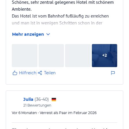
Schönes, sehr zentral gelegenes Hotel mit schönem
Ambiente.
Das Hotel ist vom Bahnhof fußläufig zu erreichen
und man ist in wenigen Schritten schon in der
Altstadt. Grosse Zimmer und sehr gutes Frühstück.
Mehr anzeigen
Sehr schön ist das großzügige, beeindruckende
Atrium des Hotels.
+
2
Hilfreich
Teilen
Julia
(
36-40
)
21
Bewertungen
Vor 6 Monaten • Verreist als Paar im Februar 2026