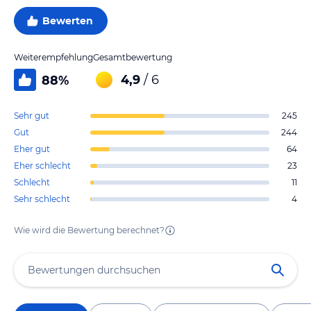
Bewerten
Weiterempfehlung
Gesamtbewertung
4,9
/ 6
88
%
Sehr gut
245
Gut
244
Eher gut
64
Eher schlecht
23
Schlecht
11
Sehr schlecht
4
Wie wird die Bewertung berechnet?