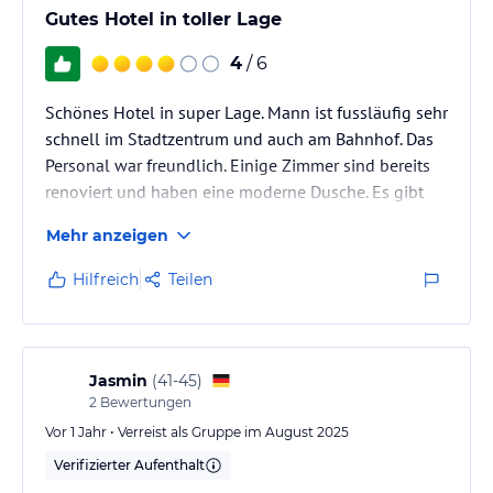
Gutes Hotel in toller Lage
4
/ 6
Schönes Hotel in super Lage. Mann ist fussläufig sehr
schnell im Stadtzentrum und auch am Bahnhof. Das
Personal war freundlich. Einige Zimmer sind bereits
renoviert und haben eine moderne Dusche. Es gibt
aber auch Zimmer die noch mit Badewanne
Mehr anzeigen
ausgestattet sind und denen man die Notwendigkeit
der Renovierung ansieht. Preislich sind beide Zimmer
Hilfreich
Teilen
gleich.
Jasmin
(
41-45
)
2
Bewertungen
Vor 1 Jahr • Verreist als Gruppe im August 2025
Verifizierter Aufenthalt