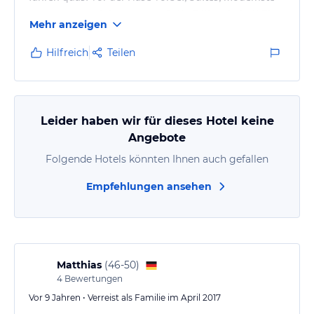
Ausstattung, wir kommen auf alle Fälle wieder!! Eine
Mehr anzeigen
echte Perle am See.
Hilfreich
Teilen
Leider haben wir für dieses Hotel keine
Angebote
Folgende Hotels könnten Ihnen auch gefallen
Empfehlungen ansehen
Matthias
(
46-50
)
4
Bewertungen
Vor 9 Jahren • Verreist als Familie im April 2017