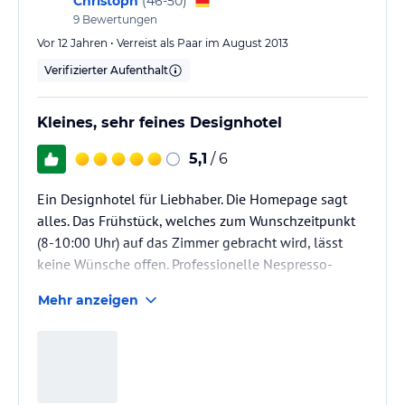
Christoph
(
46-50
)
9
Bewertungen
Vor 12 Jahren • Verreist als Paar im August 2013
Verifizierter Aufenthalt
Kleines, sehr feines Designhotel
5,1
/ 6
Ein Designhotel für Liebhaber. Die Homepage sagt
alles. Das Frühstück, welches zum Wunschzeitpunkt
(8-10:00 Uhr) auf das Zimmer gebracht wird, lässt
keine Wünsche offen. Professionelle Nespresso-
Maschine (nicht die Kapselvariante) auf dem Zimmer.
Mehr anzeigen
Einziger Wermutstropfen: Die Fenster lassen sich,
entgegen der Homepagebeschreibung, NICHT mit
Jalousien verdunkleln. Die Vorhänge lassen relativ
viel Helligkeit durch.
Alles andere ist super, die italienisch-freundlich-