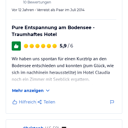
10
Bewertungen
Vor 12 Jahren • Verreist als Paar im Juli 2014
Pure Entspannung am Bodensee -
Traumhaftes Hotel
5,9
/ 6
Wir haben uns spontan für einen Kurztrip an den
Bodensee entschieden und konnten (zum Glück, wie
sich im nachhinein herausstellte) im Hotel Claudia
noch ein Zimmer mit Seeblick ergattern.
Für dieses Hotel lohnt es sich selbst nur für zwei
Mehr anzeigen
Tage an den See zu fahren. Wunderschönes Zimmer
mit vielen Highlights, den traumhaften Blick auf den
Hilfreich
Teilen
See, das ausgiebige Frühstück auf dem Zimmer, das
freundliche Personal...
Wir konnten uns super entspannen und haben uns
absolut willkommen sowie wohlgefühlt.