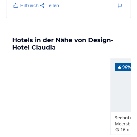
spitzbübische Betreuung durch den Patrone…
Hilfreich
Teilen
Hotels in der Nähe von Design-
Hotel Claudia
96%
Seehotel 
Meersburg
16m