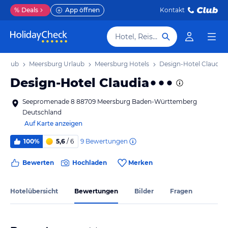
%
Deals
App öffnen
Kontakt
Hotel, Reiseziel
Urlaub
Meersburg Urlaub
Meersburg Hotels
Design-Hotel Claudia
Design-Hotel Claudia
Seepromenade 8 88709 Meersburg Baden-Württemberg
Deutschland
Auf Karte anzeigen
9
Bewertungen
100%
5,6
/ 6
Bewerten
Hochladen
Merken
Hotelübersicht
Bewertungen
Bilder
Fragen