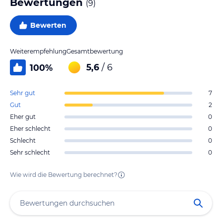
Bewertungen
(
9
)
Bewerten
Weiterempfehlung
Gesamtbewertung
5,6
/ 6
100
%
Sehr gut
7
Gut
2
Eher gut
0
Eher schlecht
0
Schlecht
0
Sehr schlecht
0
Wie wird die Bewertung berechnet?