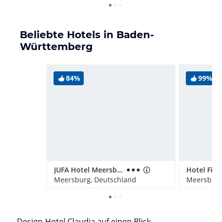
Beliebte Hotels in Baden-
Württemberg
84%
99%
JUFA Hotel Meersburg
Meersburg, Deutschland
Meersburg
Design-Hotel Claudia auf einen Blick