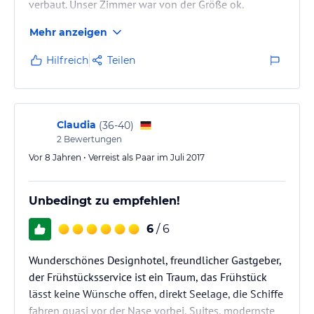
verbaut. Unser Zimmer war von der Größe ok.
Hervorragend ist der Frühstück-Service auf dem
Mehr anzeigen
Zimmer und der nette Inhaber ist auch
erwähnenswert.
Hilfreich
Teilen
Claudia
(
36-40
)
2
Bewertungen
Vor 8 Jahren • Verreist als Paar im Juli 2017
Unbedingt zu empfehlen!
6
/ 6
Wunderschönes Designhotel, freundlicher Gastgeber,
der Frühstücksservice ist ein Traum, das Frühstück
lässt keine Wünsche offen, direkt Seelage, die Schiffe
fahren quasi vor der Nase vorbei, Suites, modernste