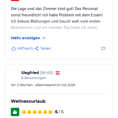
Die Lage und das Zimmer sind gut! Das Personal
sonst freundlich! Ich habe Problem mit dem Essen!
Ich bekam Blähungen und bauch weh vom ersten
Abendessen und am zweiten Tag hatte ich einen
üblen Durchfall und Erbrechen! Das Essen entspricht
Mehr anzeigen
weder die 4 stern hotel noch dessen Sauberkeit!
Hilfreich
Teilen
Siegfried
(
56-60
)
8
Bewertungen
Vor 2 Wochen • Alleinreisend im Juli 2026
Wellnessurlaub
6
/ 6