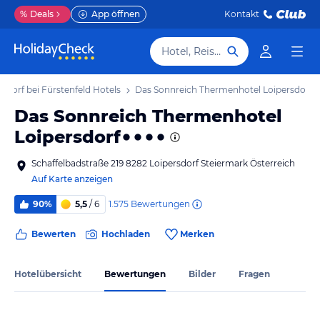
%
Deals
App öffnen
Kontakt
Hotel, Reiseziel
rsdorf bei Fürstenfeld Hotels
Das Sonnreich Thermenhotel Loipersdorf
Das Sonnreich Thermenhotel
Loipersdorf
Schaffelbadstraße 219 8282 Loipersdorf Steiermark Österreich
Auf Karte anzeigen
1.575
Bewertungen
90%
5,5
/ 6
Bewerten
Hochladen
Merken
Hotelübersicht
Bewertungen
Bilder
Fragen