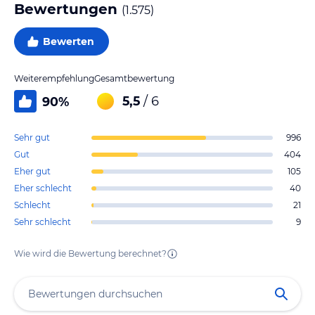
Bewertungen
(
1.575
)
Bewerten
Weiterempfehlung
Gesamtbewertung
5,5
/ 6
90
%
Sehr gut
996
Gut
404
Eher gut
105
Eher schlecht
40
Schlecht
21
Sehr schlecht
9
Wie wird die Bewertung berechnet?