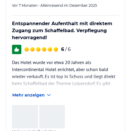
Vor 7 Monaten • Alleinreisend im Dezember 2025
Entspannender Aufenthalt mit direktem
Zugang zum Schaffelbad. Verpflegung
hervorragend!
6
/ 6
Das Hotel wurde vor etwa 20 Jahren als
Intercontinental Hotel errichtet, aber schon bald
wieder verkauft. Es ist top in Schuss und liegt direkt
beim Schaffelbad der Therme Loipersdorf. Es gibt
einen hoteleigenen Spa Bereich. Der Pool hat aber
Mehr anzeigen
kein Thermalwasser.