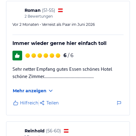
die Jahre gekommen ist. Die Einrichtung wirkt
abgewohnt, und obwohl das Zimmer sauber war,
Roman
(
51-55
)
hätte es dringend eine Renovierung nötig. Auch…
2
Bewertungen
Vor 2 Monaten • Verreist als Paar im Juni 2026
Immer wieder gerne hier einfach toll
6
/ 6
Sehr netter Empfang gutes Essen schönes Hotel
schöne Zimmer.........................................
Mehr anzeigen
Hilfreich
Teilen
Reinhold
(
56-60
)