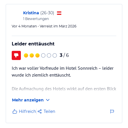
Kristina
(
26-30
)
1
Bewertungen
Vor 4 Monaten • Verreist im März 2026
Leider enttäuscht
3
/ 6
Ich war voller Vorfreude im Hotel Sonnreich – leider
wurde ich ziemlich enttäuscht.
Die Aufmachung des Hotels wirkt auf den ersten Blick
sehr edel und hochwertig, besonders die Lobby
Mehr anzeigen
vermittelt einen stilvollen und noblen Eindruck.
Leider entspricht dieser erste Eindruck überhaupt
Hilfreich
Teilen
nicht der Realität. Sobald man in die Gänge und
Zimmer kommt, merkt man deutlich, dass vieles in