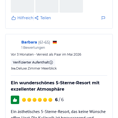
beeindruckend – von authentischer kretischer Küche
über mediterrane Spezialitäten bis hin zu modernen,
kreativ interpretierten Gerichten war alles auf
Hilfreich
Teilen
höchstem Niveau, man…
Barbara
(
61-65
)
1
Bewertungen
Vor 3 Monaten • Verreist als Paar im Mai 2026
Verifizierter Aufenthalt
Deluxe Zimmer Meerblick
Ein wunderschönes 5-Sterne-Resort mit
exzellenter Atmosphäre
6
/ 6
Ein ästhetisches 5-Sterne-Resort, das keine Wünsche
offen lässt. Die Kulinarik ist herausragend und