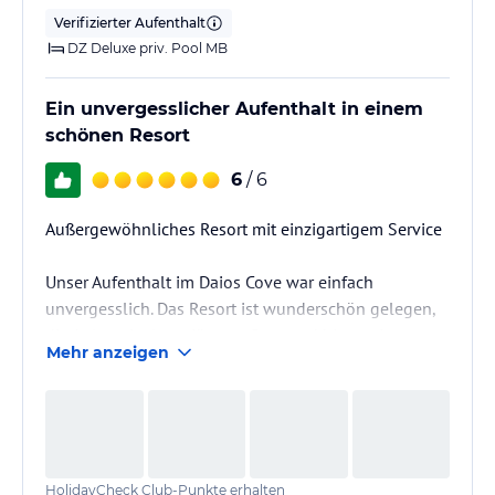
Verifizierter Aufenthalt
DZ Deluxe priv. Pool MB
Ein unvergesslicher Aufenthalt in einem
schönen Resort
6
/ 6
Außergewöhnliches Resort mit einzigartigem Service
Unser Aufenthalt im Daios Cove war einfach
unvergesslich. Das Resort ist wunderschön gelegen,
die Anlage ist luxuriös, gepflegt und bietet einen
Mehr anzeigen
traumhaften Ausblick auf das Meer. Doch das, was
dieses Hotel wirklich besonders macht, ist der
Service.
Einen so aufmerksamen, herzlichen und
HolidayCheck Club-Punkte erhalten
professionellen Service habe ich bisher noch in