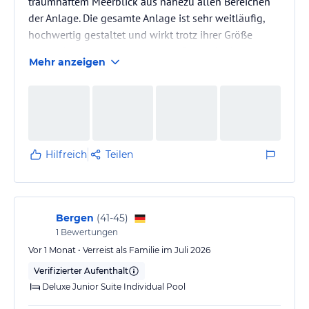
traumhaftem Meerblick aus nahezu allen Bereichen
der Anlage. Die gesamte Anlage ist sehr weitläufig,
hochwertig gestaltet und wirkt trotz ihrer Größe
angenehm ruhig und entspannt. Dadurch eignet sich
Mehr anzeigen
das Hotel sowohl hervorragend für Paare, die
Erholung und Privatsphäre suchen, als auch für
Familien, die Wert auf Komfort und eine schöne
Umgebung legen.
Das Publikum war angenehm international und die
Atmosphäre insgesamt sehr entspannt und
Hilfreich
Teilen
niveauvoll.
Das Personal war…
Bergen
(
41-45
)
1
Bewertungen
Vor 1 Monat • Verreist als Familie im Juli 2026
Verifizierter Aufenthalt
Deluxe Junior Suite Individual Pool