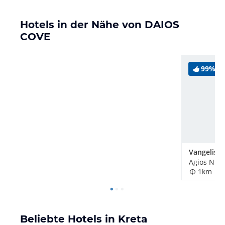
Hotels in der Nähe von DAIOS
COVE
99%
Vangelis Vi
Agios Niko
1km
Beliebte Hotels in Kreta