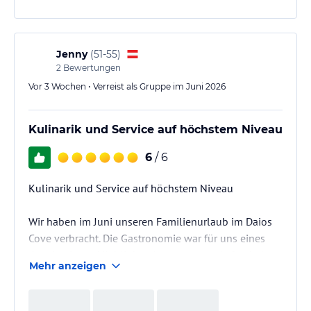
Fall wieder! Absolute Empfehlung.
Jenny
(
51-55
)
2
Bewertungen
Vor 3 Wochen • Verreist als Gruppe im Juni 2026
Kulinarik und Service auf höchstem Niveau
6
/ 6
Kulinarik und Service auf höchstem Niveau
Wir haben im Juni unseren Familienurlaub im Daios
Cove verbracht. Die Gastronomie war für uns eines
der absoluten Highlights des gesamten Aufenthalts.
Mehr anzeigen
Jedes À-la-carte-Restaurant hatte seinen eigenen
Charakter und überzeugte mit einer außergewöhnlich
abwechslungsreichen Speisekarte. Die Auswahl war