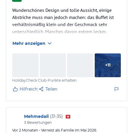
Wunderschönes Design und tolle Aussicht, einige
Abstriche muss man jedoch machen: das Buffet ist
verhältnismäßig klein und der Geschmack sehr
unterschiedlich. Manches davon extrem lecker,
anderes so gar nicht. Beispielsweise die Desserts im
Mehr anzeigen
Buffet Restaurant waren größtenteils ungenießbar
und fielen eher in die Kategorie convenience food. Da
das Preisniveau des Hotel eher gehoben ist (Cocktail
+
11
22-24€, Glas Wein ca 14-18€) erwarte ich ehrlich
gesagt auch entsprechend ein gehobenes
HolidayCheck Club-Punkte erhalten
Geschmackslevel, welches dazu…
Hilfreich
Teilen
Mehmedali
(
31-35
)
3
Bewertungen
Vor 2 Monaten • Verreist als Familie im Mai 2026