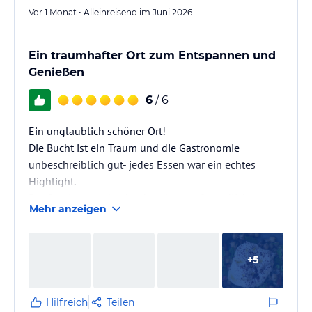
Vor 1 Monat • Alleinreisend im Juni 2026
Ein traumhafter Ort zum Entspannen und
Genießen
6
/ 6
Ein unglaublich schöner Ort!
Die Bucht ist ein Traum und die Gastronomie
unbeschreiblich gut- jedes Essen war ein echtes
Highlight.
Der Service war durchgehend super freundlich,
Mehr anzeigen
aufmerksam und man fühlte sich vom ersten Moment
an absolut willkommen.
Die Anlage ist wunderschön in die Bucht integriert,
+
5
sehr gepflegt und bietet einfach den perfekten Mix
aus Luxus und Entspannung.
Ich hatte eine fantastische Zeit und komme auf jeden
Hilfreich
Teilen