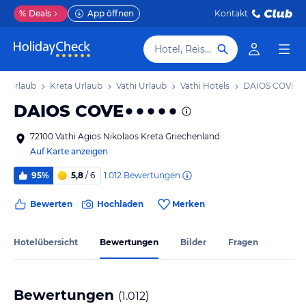
%
Deals
App öffnen
Kontakt
Hotel, Reiseziel
nd Urlaub
Kreta Urlaub
Vathi Urlaub
Vathi Hotels
DAIOS COVE
DAIOS COVE
72100 Vathi Agios Nikolaos Kreta Griechenland
Auf Karte anzeigen
1.012
Bewertungen
95%
5,8
/ 6
Bewerten
Hochladen
Merken
Hotelübersicht
Bewertungen
Bilder
Fragen
Bewertungen
(
1.012
)