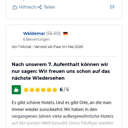
keinem anderen Hotel erlebt. Jeder Mitarbeiter
Hilfreich
Teilen
begegnet den Gästen mit echter Freundlichkeit und
sorgt dafür, dass man sich vom…
Waldemar
(
56-60
)
6
Bewertungen
Vor 1 Monat • Verreist als Paar im Mai 2026
Nach unserem 7. Aufenthalt können wir
nur sagen: Wir freuen uns schon auf das
nächste Wiedersehen
6
/ 6
Es gibt schöne Hotels. Und es gibt Orte, an die man
immer wieder zurückkehrt. Wir haben in den
vergangenen Jahren viele außergewöhnliche Hotels
auf der ganzen Welt besucht. Umso häufiger werden