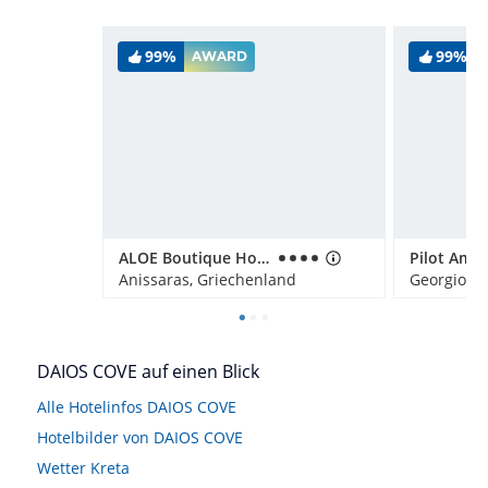
99%
99%
AWARD
ALOE Boutique Hotel powered by Anissa Beach
Anissaras, Griechenland
Georgioupo
DAIOS COVE auf einen Blick
Alle Hotelinfos DAIOS COVE
Hotelbilder von DAIOS COVE
Wetter Kreta