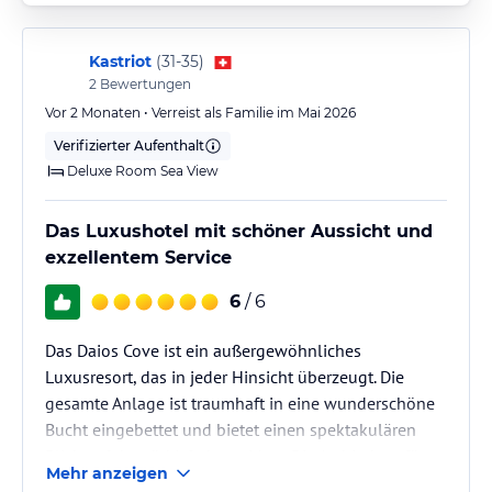
Kastriot
(
31-35
)
2
Bewertungen
Vor 2 Monaten • Verreist als Familie im Mai 2026
Verifizierter Aufenthalt
Deluxe Room Sea View
Das Luxushotel mit schöner Aussicht und
exzellentem Service
6
/ 6
Das Daios Cove ist ein außergewöhnliches
Luxusresort, das in jeder Hinsicht überzeugt. Die
gesamte Anlage ist traumhaft in eine wunderschöne
Bucht eingebettet und bietet einen spektakulären
Blick auf das türkisfarbene Meer. Die Architektur fügt
Mehr anzeigen
sich harmonisch in die Natur ein und schafft eine