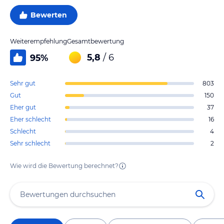
Bewerten
Weiterempfehlung
Gesamtbewertung
5,8
/ 6
95
%
Sehr gut
803
Gut
150
Eher gut
37
Eher schlecht
16
Schlecht
4
Sehr schlecht
2
Wie wird die Bewertung berechnet?