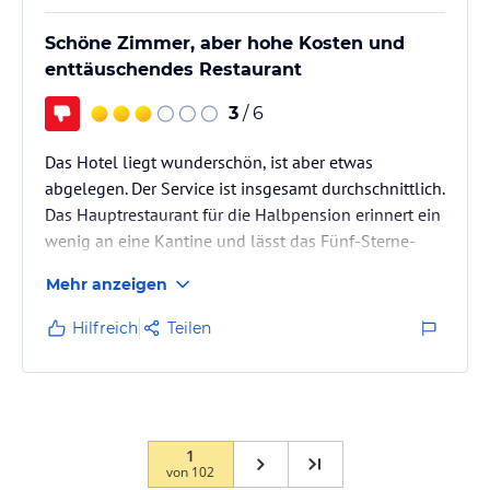
Schöne Zimmer, aber hohe Kosten und
enttäuschendes Restaurant
3
/ 6
Das Hotel liegt wunderschön, ist aber etwas
abgelegen. Der Service ist insgesamt durchschnittlich.
Das Hauptrestaurant für die Halbpension erinnert ein
wenig an eine Kantine und lässt das Fünf-Sterne-
Ambiente vermissen. Was uns schockiert hat, waren
Mehr anzeigen
die Preise. Ein einfacher Cappuccino kostete zum
Beispiel 8 €. Normalerweise buchen wir in solchen
Hilfreich
Teilen
Ferien immer ein paar Massagen, aber die Preise
waren uns zu hoch.
Wir hatten Halbpension gebucht und mussten unsere
Zimmer bestätigen, bevor wir das Restaurant
betreten…
1
von
102