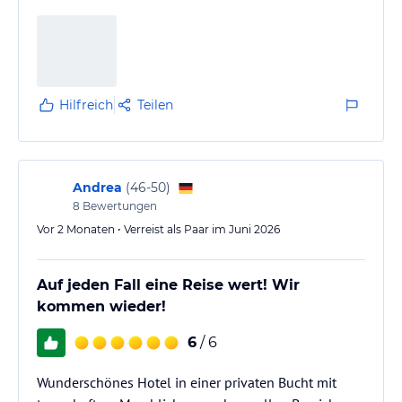
exklusive Wohlfühlatmosphäre.
Besonders hervorzuheben ist die erstklassige
Gastronomie. Die Restaurants bieten eine
beeindruckende Auswahl an hochwertigen Speisen,
von authentischer kretischer Küche bis hin zu
Hilfreich
Teilen
modernen…
Andrea
(
46-50
)
8
Bewertungen
Vor 2 Monaten • Verreist als Paar im Juni 2026
Auf jeden Fall eine Reise wert! Wir
kommen wieder!
6
/ 6
Wunderschönes Hotel in einer privaten Bucht mit