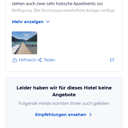
stehen auch zwei sehr hübsche Apartments zur
Verfügung. Die Durchzugsverkehrfreie Anlage verfügt
über 142 Stellplätze inclusive einiger Waldrand- und
Mehr anzeigen
Komfortplätze. Eine Familie (2 Erwachsene und 1
Kind) bezahlt hier pro Tag für einen Stellplatz mit
Strom in der Vor- und Nachsaison gerade mal knapp
28 Euro plus Orts- und Nächtigungstaxe. Die
Versorgung mit Strom, Gas und Wasser ist jederzeit
gewährleistet. In der Mitte…
Hilfreich
Teilen
Leider haben wir für dieses Hotel keine
Angebote
Folgende Hotels könnten Ihnen auch gefallen
Empfehlungen ansehen