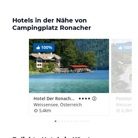
Hotels in der Nähe von
Campingplatz Ronacher
100%
100%
Hotel Der Ronacherfels Waterfront
Pension M
Weissensee, Österreich
Weissensee
5,4km
6,3km