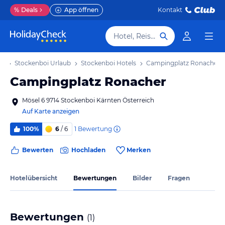
%
Deals
App öffnen
Kontakt
Hotel, Reiseziel
ub
Stockenboi Urlaub
Stockenboi Hotels
Campingplatz Ronacher
Campingplatz Ronacher
Mösel 6 9714 Stockenboi Kärnten Österreich
Auf Karte anzeigen
1
Bewertung
100%
6
/ 6
Bewerten
Hochladen
Merken
Hotelübersicht
Bewertungen
Bilder
Fragen
Bewertungen
(
1
)