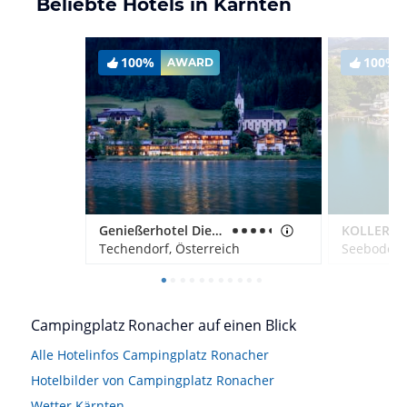
Beliebte Hotels in Kärnten
100%
100%
AWARD
Genießerhotel Die Forelle
KOLLERs H
Techendorf, Österreich
Seeboden,
Campingplatz Ronacher auf einen Blick
Alle Hotelinfos Campingplatz Ronacher
Hotelbilder von Campingplatz Ronacher
Wetter Kärnten