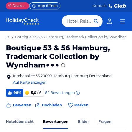
%
Deals
App öffnen
Kontakt
Hotel, Reiseziel
otels
Boutique 53 & 56 Hamburg, Trademark Collection by Wyndham
Boutique 53 & 56 Hamburg,
Trademark Collection by
Wyndham
Kirchenallee 53 20099 Hamburg Hamburg Deutschland
Auf Karte anzeigen
82
Bewertungen
98%
5,0
/ 6
Bewerten
Hochladen
Merken
Hotelübersicht
Bewertungen
Bilder
Fragen