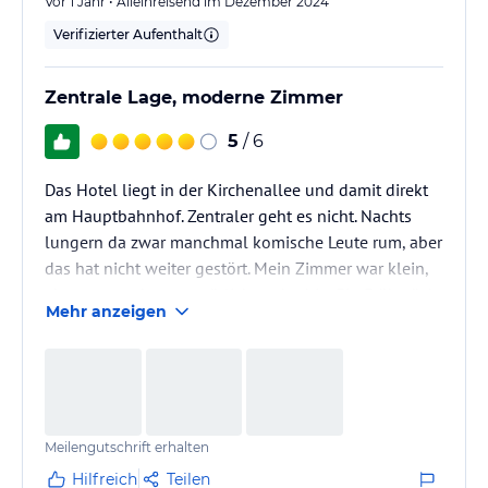
Vor 1 Jahr • Alleinreisend im Dezember 2024
Verifizierter Aufenthalt
Zentrale Lage, moderne Zimmer
5
/ 6
Das Hotel liegt in der Kirchenallee und damit direkt
am Hauptbahnhof. Zentraler geht es nicht. Nachts
lungern da zwar manchmal komische Leute rum, aber
das hat nicht weiter gestört. Mein Zimmer war klein,
aber top modern, gemütlich und ruhig. Ein Frühstück
Mehr anzeigen
wird im Hotel nicht angeboten.
Meilengutschrift erhalten
Hilfreich
Teilen