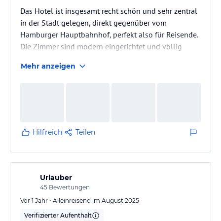
Das Hotel ist insgesamt recht schön und sehr zentral
in der Stadt gelegen, direkt gegenüber vom
Hamburger Hauptbahnhof, perfekt also für Reisende.
Die Zimmer sind modern eingerichtet und völlig
ausreichend für ein paar Nächte in der Stadt wobei
Mehr anzeigen
das Bad recht klein ist. Eine richtige Lobby zum Sitzen
gibt es leider auch nicht, aber für das Nötigste ist es
vollkommen okay. Auch das Personal ist sehr nett.
Hilfreich
Teilen
Urlauber
45
Bewertungen
Vor 1 Jahr • Alleinreisend im August 2025
Verifizierter Aufenthalt