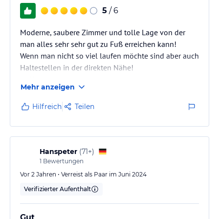
5
/ 6
Moderne, saubere Zimmer und tolle Lage von der
man alles sehr sehr gut zu Fuß erreichen kann!
Wenn man nicht so viel laufen möchte sind aber auch
Haltestellen in der direkten Nähe!
Koffer konnten wir auch an unserem ersten und
Mehr anzeigen
letzten Tag so lange wie wir es gebraucht haben an
der Rezeption abgeben was echt super war!
Hilfreich
Teilen
Das es mit offenen Fenster ein wenig laut ist ist ja
normal bei der Lage :)
Aber wenn das Fenster zu war, war alles top!
Hanspeter
(
71+
)
1
Bewertungen
Das einzige was ein wenig komisch war, war der
Vor 2 Jahren • Verreist als Paar im Juni 2024
Eingang des Hotels bei…
Verifizierter Aufenthalt
Gut