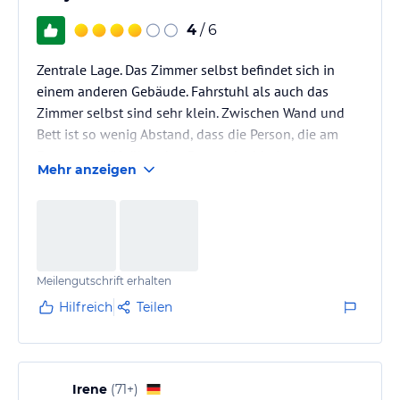
4
/ 6
Zentrale Lage. Das Zimmer selbst befindet sich in
einem anderen Gebäude. Fahrstuhl als auch das
Zimmer selbst sind sehr klein. Zwischen Wand und
Bett ist so wenig Abstand, dass die Person, die am
Fenster schläft über den Partner krabbeln muss, um
Mehr anzeigen
aus dem Bett zukommen. Bett selbst ist super
bequem. Auch das Bad ist relativ klein, die Tür lässt
sich nicht mal komplett öffnen. Frühstück wird nicht
angeboten, ist jedoch auch bei der zentralen Lage
nicht notwendig. Personal ist freundlich und
Meilengutschrift erhalten
hilfsbereit. Gepäck kann…
Hilfreich
Teilen
Irene
(
71+
)