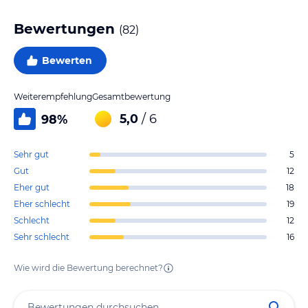
Bewertungen
(
82
)
Bewerten
Weiterempfehlung
Gesamtbewertung
5,0
/ 6
98
%
Sehr gut
5
Gut
12
Eher gut
18
Eher schlecht
19
Schlecht
12
Sehr schlecht
16
Wie wird die Bewertung berechnet?