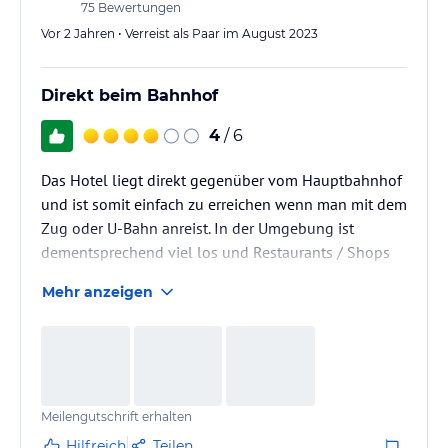
75
Bewertungen
Vor 2 Jahren • Verreist als Paar im August 2023
Direkt beim Bahnhof
4
/ 6
Das Hotel liegt direkt gegenüber vom Hauptbahnhof
und ist somit einfach zu erreichen wenn man mit dem
Zug oder U-Bahn anreist. In der Umgebung ist
dementsprechend viel los und Restaurants / Shops
sind in unmittelbarer nähe. Das Check-in war etwas
Mehr anzeigen
umständlich, da man beim "Schwester-Hotel" bei
einem anderen Eingang einchecken muss.
Meilengutschrift erhalten
Hilfreich
Teilen