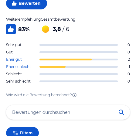
Bewerten
Weiterempfehlung
Gesamtbewertung
3,8
/ 6
83
%
Sehr gut
0
Gut
0
Eher gut
2
Eher schlecht
1
Schlecht
0
Sehr schlecht
0
Wie wird die Bewertung berechnet?
Filtern