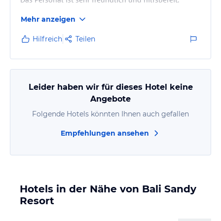
Mehr anzeigen
Doch dann betreten Sie mal das Zimmer...
(Siehe unten, Zimmerbewertung)
Hilfreich
Teilen
Leider haben wir für dieses Hotel keine
Angebote
Folgende Hotels könnten Ihnen auch gefallen
Empfehlungen ansehen
Hotels in der Nähe von Bali Sandy
Resort