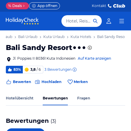
%
Deals
App öffnen
Kontakt
Hotel, Reiseziel
 Urlaub
Bali Urlaub
Kuta Urlaub
Kuta Hotels
Bali Sandy Resort
Bali Sandy Resort
Jl. Poppies II 80361 Kuta Indonesien
Auf Karte anzeigen
3
Bewertungen
83%
3,8
/ 6
Bewerten
Hochladen
Merken
Hotelübersicht
Bewertungen
Fragen
Bewertungen
(
3
)