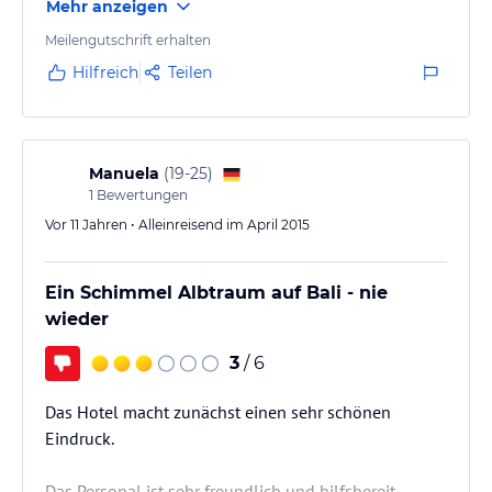
Mehr anzeigen
bisschen teurer als in den Beautyshops in Kuta.
Das Zimmer wahr mehrheitlich sauber, die Möbel
Meilengutschrift erhalten
waren ein bisschen veraltret aber im grossen und
Hilfreich
Teilen
ganzem ok. Dieses Hotel eignet sich sehr für Junge
Gäste die gerne Party machen wollen, da es sehr nah
am Strand und den Clubs ist.
Manuela
(
19-25
)
1
Bewertungen
Vor 11 Jahren • Alleinreisend im April 2015
Ein Schimmel Albtraum auf Bali - nie
wieder
3
/ 6
Das Hotel macht zunächst einen sehr schönen
Eindruck.
Das Personal ist sehr freundlich und hilfsbereit.