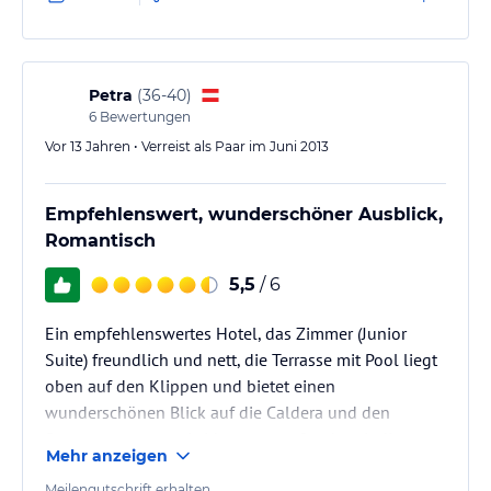
Caldera und die Nachbarinseln und das im absoluter
Ruhe, ohne die Hektik oder den Lärm, den man in
Fira oder Oja begegnen kann. Obwohl wir beide
keine Poolgänger sind, haben…
Petra
(
36-40
)
6
Bewertungen
Vor 13 Jahren • Verreist als Paar im Juni 2013
Empfehlenswert, wunderschöner Ausblick,
Romantisch
5,5
/ 6
Ein empfehlenswertes Hotel, das Zimmer (Junior
Suite) freundlich und nett, die Terrasse mit Pool liegt
oben auf den Klippen und bietet einen
wunderschönen Blick auf die Caldera und den
Sonnenuntergang. Leider war es oft sehr windig, was
Mehr anzeigen
sich in der Früh und am Abend auch recht kühl
anfühlte. Das Dorf Megalochori ist in fünf
Meilengutschrift erhalten