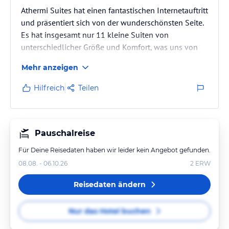
Athermi Suites hat einen fantastischen Internetauftritt
und präsentiert sich von der wunderschönsten Seite.
Es hat insgesamt nur 11 kleine Suiten von
unterschiedlicher Größe und Komfort, was uns von
Anfang an gefallen hat. Ich weiß nicht, wie lange es
Mehr anzeigen
dieses Hotel schon gibt, aber es ist definitiv in die
Jahre gekommen und es wäre eigentlich Zeit für eine
Hilfreich
Teilen
Komplettsanierung, um das Besondere, was dieses
Hotel ausmacht, wieder sichtbar wird.
Es sind nur Paare anzutreffen, aus aller Welt und
kaum Deutsche. Der…
Pauschalreise
Für Deine Reisedaten haben wir leider kein Angebot gefunden.
08.08. - 06.10.26
2
ERW
Reisedaten ändern
Nur das Hotel buchen