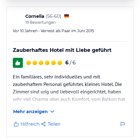
Cornelia
(
56-60
)
19
Bewertungen
Vor 10 Jahren • Verreist als Paar im Juni 2015
Zauberhaftes Hotel mit Liebe geführt
6
/ 6
Ein familiäres, sehr individuelles und mit
zauberhaftem Personal geführtes kleines Hotel. Die
Zimmer sind urig und liebevoll eingerichtet, haben
sehr viel Charme aber auch Komfort, vom Balkon hat
man einen traumhaften Blick auf's Meer, das
Mehr anzeigen
Frühstück ist sehr ansprechend und lecker, wir wären
gern länger geblieben
Hilfreich
Teilen