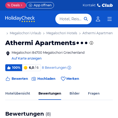
%
Deals
App öffnen
Kontakt
Hotel, Reiseziel
aub
Megalochori Urlaub
Megalochori Hotels
Athermi Apartments
Athermi Apartments
Megalochori 84700 Megalochori Griechenland
Auf Karte anzeigen
8
Bewertungen
100%
6,0
/ 6
Bewerten
Hochladen
Merken
Hotelübersicht
Bewertungen
Bilder
Fragen
Bewertungen
(
8
)