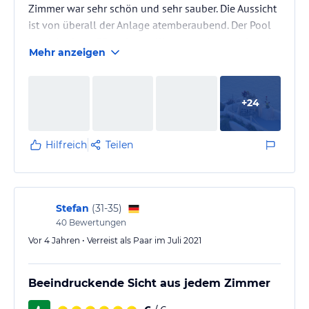
Zimmer war sehr schön und sehr sauber. Die Aussicht
ist von überall der Anlage atemberaubend. Der Pool
ist nicht der größte aber vollkommend ausreichend,
Mehr anzeigen
da einige Zimmer einen eigenen Pool haben. Zu
Ausflügen wurden wir sehr gut beraten und am Hotel
abgeholt. Alles in allem eine geniale Apartment
+
24
Anlage, gerne wieder.
Hilfreich
Teilen
Stefan
(
31-35
)
40
Bewertungen
Vor 4 Jahren • Verreist als Paar im Juli 2021
Beeindruckende Sicht aus jedem Zimmer