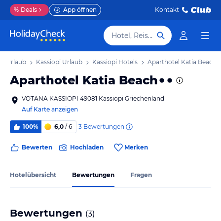
%
Deals
App öffnen
Kontakt
Hotel, Reiseziel
fu Urlaub
Kassiopi Urlaub
Kassiopi Hotels
Aparthotel Katia Beach
Aparthotel Katia Beach
VOTANA KASSIOPI 49081 Kassiopi Griechenland
Auf Karte anzeigen
3
Bewertungen
100%
6,0
/ 6
Bewerten
Hochladen
Merken
Hotelübersicht
Bewertungen
Fragen
Bewertungen
(
3
)