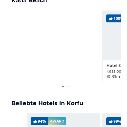
Katia Beach
100%
Hotel St. 
Kassiopi, 
33m
Beliebte Hotels in Korfu
94%
99%
AWARD