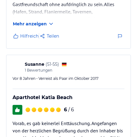
Gastfreundschaft ohne aufdringlich zu sein. Alles
(Hafen, Strand, Flaniermeile, Tavernen,
Einkaufsmöglichkeiten) sehr gut zu Fuß erreichbar.
Mehr anzeigen
Einfach fabelhaft.
Hilfreich
Teilen
Susanne
(
51-55
)
1
Bewertungen
Vor 8 Jahren • Verreist als Paar im Oktober 2017
Aparthotel Katia Beach
6
/ 6
Vorab, es gab keinerlei Enttäuschung. Angefangen
von der herzlichen Begrüßung durch den Inhaber bis