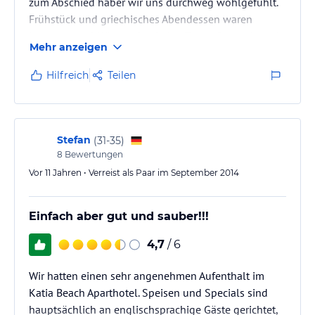
zum Abschied haber wir uns durchweg wohlgefühlt.
Frühstück und griechisches Abendessen waren
hervorragend. Wir wurden jeden Tag gefragt, ob auch
Mehr anzeigen
alles in Ordnung sei. Die Zimmer waren groß und
sauber. Auch die Lage des Hotels ist wunderbar.
Hilfreich
Teilen
Gleich um die Ecke befindet sich ein Strand. Zum Ort
sind es knapp 2 Kilometer zu Fuß.
Stefan
(
31-35
)
8
Bewertungen
Vor 11 Jahren • Verreist als Paar im September 2014
Einfach aber gut und sauber!!!
4,7
/ 6
Wir hatten einen sehr angenehmen Aufenthalt im
Katia Beach Aparthotel. Speisen und Specials sind
hauptsächlich an englischsprachige Gäste gerichtet,