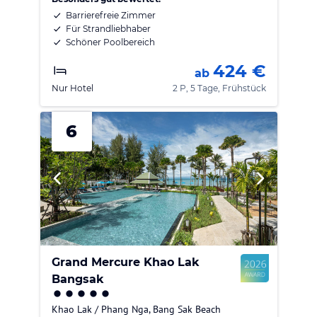
Barrierefreie Zimmer
Für Strandliebhaber
Schöner Poolbereich
424 €
ab
Nur Hotel
2 P, 5 Tage, Frühstück
6
Grand Mercure Khao Lak
Bangsak
Khao Lak / Phang Nga
,
Bang Sak Beach