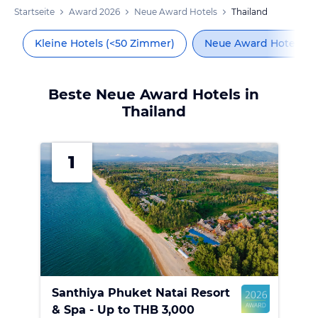
Startseite
Award 2026
Neue Award Hotels
Thailand
s
Kleine Hotels (<50 Zimmer)
Neue Award Hotels
Beste Neue Award Hotels in
Thailand
1
Santhiya Phuket Natai Resort
& Spa - Up to THB 3,000