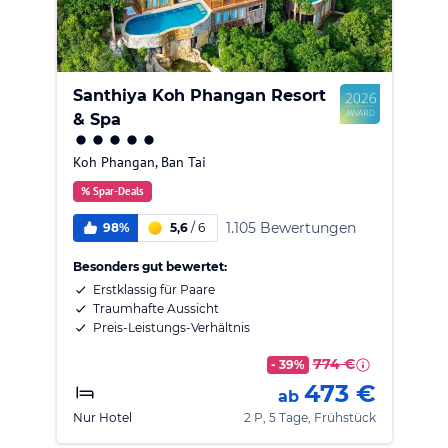
Santhiya Koh Phangan Resort
& Spa
Koh Phangan
,
Ban Tai
% Spar-Deals
1.105 Bewertungen
98%
5,6
/
6
Besonders gut bewertet:
Erstklassig für Paare
Traumhafte Aussicht
Preis-Leistungs-Verhältnis
774 €
- 39%
473 €
ab
Nur Hotel
2 P, 5 Tage, Frühstück