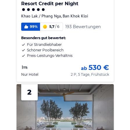
Resort Credit per Night
Khao Lak / Phang Nga
,
Ban Khok Kloi
193 Bewertungen
99%
5,7
/
6
Besonders gut bewertet:
Für Strandliebhaber
Schöner Poolbereich
Preis-Leistungs-Verhältnis
530 €
ab
Nur Hotel
2 P, 5 Tage, Frühstück
2