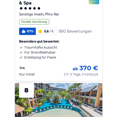
& Spa
Sonstige Inseln
,
Phru Nai
Flexible Stornierung
890 Bewertungen
97%
5,6
/
6
Besonders gut bewertet:
Traumhafte Aussicht
Für Strandliebhaber
Erstklassig für Paare
370 €
ab
Nur Hotel
2 P, 5 Tage, Frühstück
8