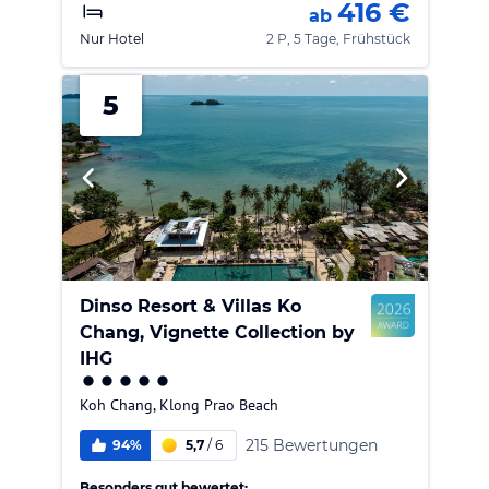
416 €
ab
Nur Hotel
2 P, 5 Tage, Frühstück
5
Dinso Resort & Villas Ko
Chang, Vignette Collection by
IHG
Koh Chang
,
Klong Prao Beach
215 Bewertungen
94%
5,7
/
6
Besonders gut bewertet: