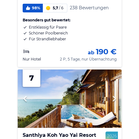
238 Bewertungen
98%
5,7
/
6
Besonders gut bewertet:
Erstklassig für Paare
Schöner Poolbereich
Für Strandliebhaber
190 €
ab
Nur Hotel
2 P, 5 Tage, nur Übernachtung
7
Santhiya Koh Yao Yai Resort