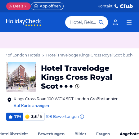
%
Deals
App öffnen
Kontakt
Hotel, Reiseziel
City of London Hotels
Hotel Travelodge Kings Cross Royal Scot
buchen
Hotel Travelodge
Kings Cross Royal
Scot
Kings Cross Road 100 WC1X 9DT London Großbritannien
Auf Karte anzeigen
108
Bewertungen
71%
3,5
/ 6
Hotelübersicht
Bewertungen
Bilder
Fragen
Angebote