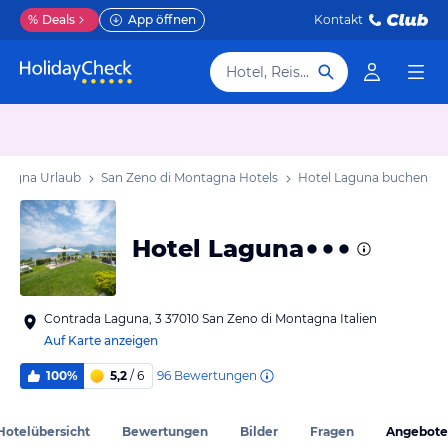
%
Deals
App öffnen
Kontakt
Hotel, Reiseziel
ntagna Urlaub
San Zeno di Montagna Hotels
Hotel Laguna
buchen
Hotel Laguna
Contrada Laguna, 3 37010 San Zeno di Montagna Italien
Auf Karte anzeigen
96
Bewertungen
100%
5,2
/ 6
Hotelübersicht
Bewertungen
Bilder
Fragen
Angebote