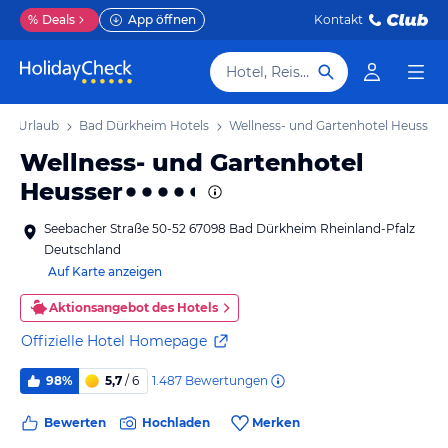
%
Deals
App öffnen
Kontakt
Hotel, Reiseziel
im Urlaub
Bad Dürkheim Hotels
Wellness- und Gartenhotel Heusser
Wellness- und Gartenhotel
Heusser
Seebacher Straße 50-52 67098 Bad Dürkheim Rheinland-Pfalz
Deutschland
Auf Karte anzeigen
Aktionsangebot des Hotels
Offizielle Hotel Homepage
1.487
Bewertungen
98%
5,7
/ 6
Bewerten
Hochladen
Merken