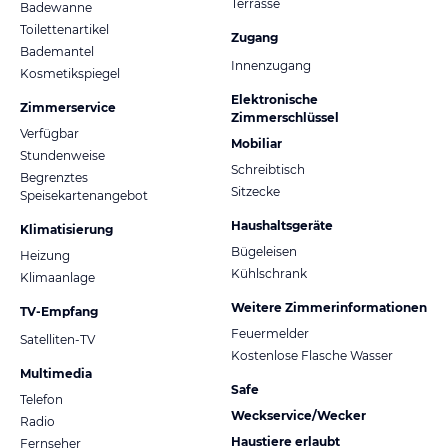
Terrasse
Badewanne
Toilettenartikel
Zugang
Bademantel
Innenzugang
Kosmetikspiegel
Elektronische
Zimmerservice
Zimmerschlüssel
Verfügbar
Mobiliar
Stundenweise
Schreibtisch
Begrenztes
Sitzecke
Speisekartenangebot
Haushaltsgeräte
Klimatisierung
Bügeleisen
Heizung
Kühlschrank
Klimaanlage
Weitere Zimmerinformationen
TV-Empfang
Feuermelder
Satelliten-TV
Kostenlose Flasche Wasser
Multimedia
Safe
Telefon
Weckservice/Wecker
Radio
Haustiere erlaubt
Fernseher