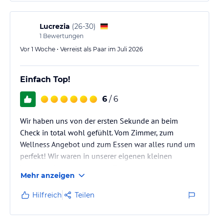
Klare Empfehlung!
Einziger Einwand von mir ist, dass auf den Balkonen
geraucht werden darf und ich musste die Balkontür
Lucrezia
(
26-30
)
schließen, damit der Qualm nicht bei mir einzog.
1
Bewertungen
Auch…
Vor 1 Woche • Verreist als Paar im Juli 2026
Einfach Top!
6
/ 6
Wir haben uns von der ersten Sekunde an beim
Check in total wohl gefühlt. Vom Zimmer, zum
Wellness Angebot und zum Essen war alles rund um
perfekt! Wir waren in unserer eigenen kleinen
Wellness Oase. Unser Hund Zoey wurde nicht nur im
Mehr anzeigen
Hotel toleriert, sondern war herzlich willkommen
und das habe ich als sehr wertschätzend empfunden.
Hilfreich
Teilen