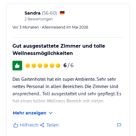
Sandra
(
56-60
)
2
Bewertungen
Vor 3 Monaten • Alleinreisend im Mai 2026
Gut ausgestattete Zimmer und tolle
Wellnessmöglichkeiten
6
/ 6
Das Gartenhotel hat ein super Ambiente. Sehr sehr
nettes Personal in allen Bereichen. Die Zimmer sind
ansprechend.. Toll ausgestattet und sehr gepflegt. Es
hat einen tollen Wellness Bereich mit vielen
verschiedenen Ruhebereiche. Auch die Lage ist sehr
Mehr anzeigen
gut. Das Essen ist vielseitig und für jeden ist etwas
dabei. Daumem hoch...
Hilfreich
Teilen