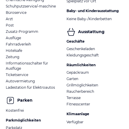
Spielplatz vor Ort
Schuhputzservice/-maschine
Baby- und Kinderausstattung
Büroservice
Arzt
Keine Baby-/Kinderbetten
Post
Ausstattung
Zusatz-Programm
Ausflüge
Geschäfte
Fahrradverleih
Geschenkeladen
Hotelsafe
Kleidungsgeschäft
Zeitung
Informationsschalter für
Räumlichkeiten
Ausflüge
Gepäckraum
Ticketservice
Garten
Autovermietung
Grillmöglichkeiten
Ladestation für Elektroautos
Raucherbereich
Terrasse
Parken
Fitnesscenter
Kostenfrei
Klimaanlage
Parkmöglichkeiten
Verfügbar
Parkplatz