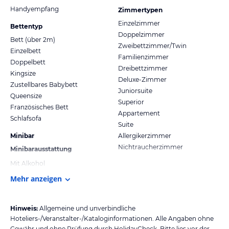
Handyempfang
Zimmertypen
Einzelzimmer
Bettentyp
Doppelzimmer
Bett (über 2m)
Zweibettzimmer/Twin
Einzelbett
Familienzimmer
Doppelbett
Dreibettzimmer
Kingsize
Deluxe-Zimmer
Zustellbares Babybett
Juniorsuite
Queensize
Superior
Französisches Bett
Appartement
Schlafsofa
Suite
Minibar
Allergikerzimmer
Nichtraucherzimmer
Minibarausstattung
Mit Alkohol
Mehr anzeigen
Hinweis:
Allgemeine und unverbindliche
Hoteliers-/Veranstalter-/Kataloginformationen. Alle Angaben ohne
Gewähr und ohne Prüfung durch HolidayCheck. Bitte lies vor der