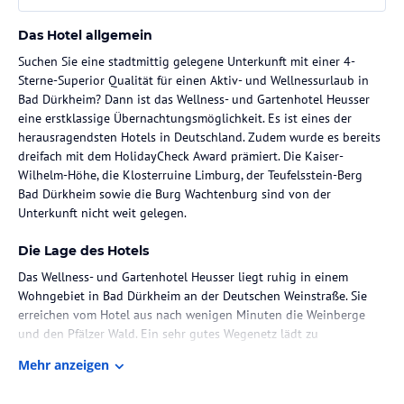
Das Hotel allgemein
Suchen Sie eine stadtmittig gelegene Unterkunft mit einer 4-
Sterne-Superior Qualität für einen Aktiv- und Wellnessurlaub in
Bad Dürkheim? Dann ist das Wellness- und Gartenhotel Heusser
eine erstklassige Übernachtungsmöglichkeit. Es ist eines der
herausragendsten Hotels in Deutschland. Zudem wurde es bereits
dreifach mit dem HolidayCheck Award prämiert. Die Kaiser-
Wilhelm-Höhe, die Klosterruine Limburg, der Teufelsstein-Berg
Bad Dürkheim sowie die Burg Wachtenburg sind von der
Unterkunft nicht weit gelegen.
Die Lage des Hotels
Das Wellness- und Gartenhotel Heusser liegt ruhig in einem
Wohngebiet in Bad Dürkheim an der Deutschen Weinstraße. Sie
erreichen vom Hotel aus nach wenigen Minuten die Weinberge
und den Pfälzer Wald. Ein sehr gutes Wegenetz lädt zu
Wanderungen Spaziergängen und Radtouren ein.
Mehr anzeigen
Zimmer / Unterbringung im Hotel