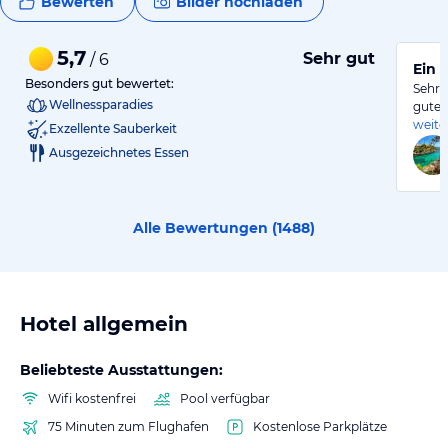
Bewerten
Bilder hochladen
5,7
Sehr gut
/ 6
Ein 
Besonders gut bewertet:
Sehr 
Wellnessparadies
gutes
weite
Exzellente Sauberkeit
Ausgezeichnetes Essen
Alle Bewertungen (
1488
)
Hotel allgemein
Beliebteste Ausstattungen:
Wifi kostenfrei
Pool verfügbar
75 Minuten zum Flughafen
Kostenlose Parkplätze