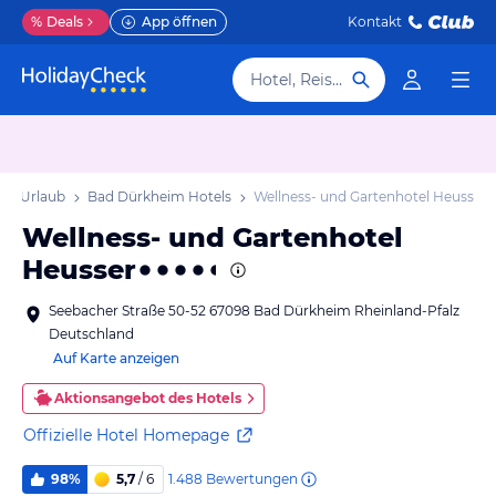
%
Deals
App öffnen
Kontakt
Hotel, Reiseziel
im Urlaub
Bad Dürkheim Hotels
Wellness- und Gartenhotel Heusser
Wellness- und Gartenhotel
Heusser
Seebacher Straße 50-52 67098 Bad Dürkheim Rheinland-Pfalz
Deutschland
Auf Karte anzeigen
Aktionsangebot des Hotels
Offizielle Hotel Homepage
1.488
Bewertungen
98%
5,7
/ 6