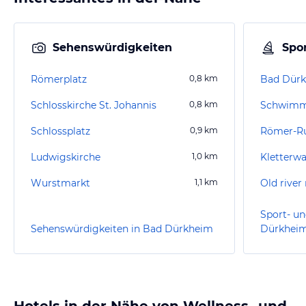
Sehenswürdigkeiten
Spor
Römerplatz
0,8
km
Bad Dürk
Schlosskirche St. Johannis
0,8
km
Schwimm
Schlossplatz
0,9
km
Römer-R
Ludwigskirche
1,0
km
Kletterw
Wurstmarkt
1,1
km
Old river
Sport- un
Sehenswürdigkeiten in Bad Dürkheim
Dürkhei
Hotels in der Nähe von Wellness- und