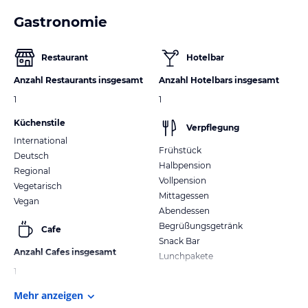
Gastronomie
Restaurant
Hotelbar
Anzahl Restaurants insgesamt
Anzahl Hotelbars insgesamt
1
1
Küchenstile
Verpflegung
International
Frühstück
Deutsch
Halbpension
Regional
Vollpension
Vegetarisch
Mittagessen
Vegan
Abendessen
Begrüßungsgetränk
Cafe
Snack Bar
Anzahl Cafes insgesamt
Lunchpakete
1
Mehr anzeigen