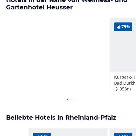
Gartenhotel Heusser
79%
Bad Dürkh
958m
Beliebte Hotels in Rheinland-Pfalz