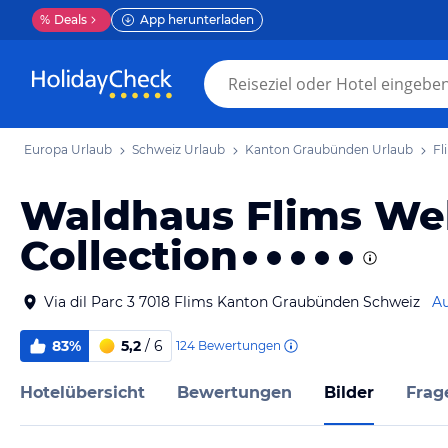
%
Deals
App herunterladen
Europa Urlaub
Schweiz Urlaub
Kanton Graubünden Urlaub
Fl
Waldhaus Flims Wel
Collection
Via dil Parc 3 7018 Flims Kanton Graubünden Schweiz
Au
83%
5,2
/ 6
124
Bewertungen
Hotelübersicht
Bewertungen
Bilder
Frag