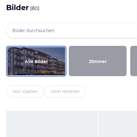
Bilder
(
80
)
Alle Bilder
Zimmer
Von Gästen
Vom Hotelier