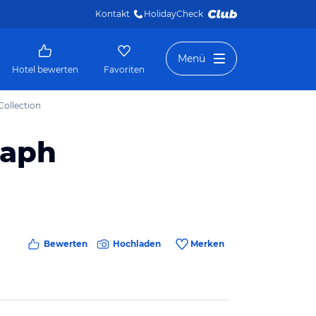
Kontakt
HolidayCheck 
Menü
Hotel bewerten
Favoriten
Collection
raph
Bewerten
Hochladen
Merken