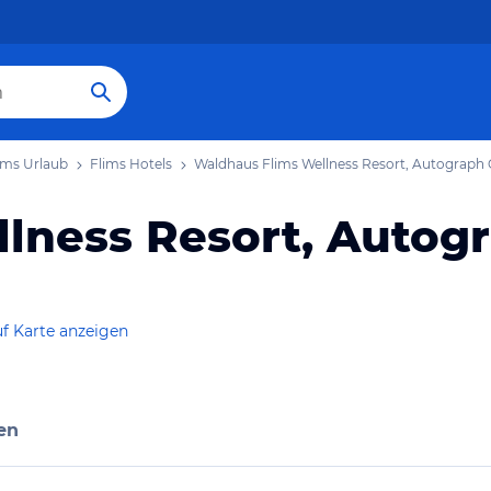
ims Urlaub
Flims Hotels
Waldhaus Flims Wellness Resort, Autograph 
lness Resort, Autog
f Karte anzeigen
en