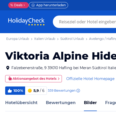
%
Deals
App herunterladen
Europa Urlaub
Italien Urlaub
Südtirol Urlaub
Avelengo / Hafli
Viktoria Alpine Hi
Falzebenerstraße, 9 39010 Hafling bei Meran Südtirol Itali
Offizielle Hotel Homepage
Aktionsangebot des Hotels
100%
5,9
/ 6
559
Bewertungen
Hotelübersicht
Bewertungen
Bilder
Frag