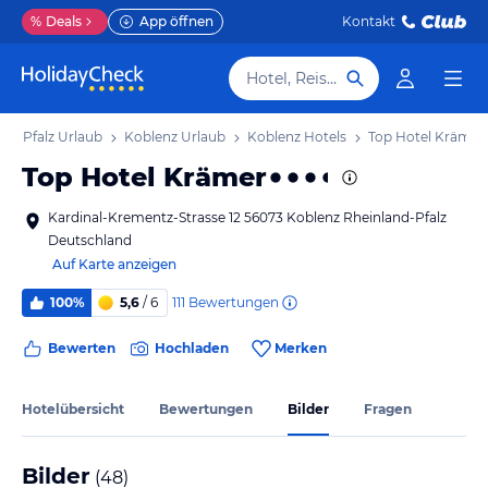
%
Deals
App öffnen
Kontakt
Hotel, Reiseziel
nd-Pfalz Urlaub
Koblenz Urlaub
Koblenz Hotels
Top Hotel Krämer
Top Hotel Krämer
Kardinal-Krementz-Strasse 12 56073 Koblenz Rheinland-Pfalz
Deutschland
Auf Karte anzeigen
111
Bewertungen
100%
5,6
/ 6
Bewerten
Hochladen
Merken
Hotelübersicht
Bewertungen
Bilder
Fragen
Bilder
(
48
)