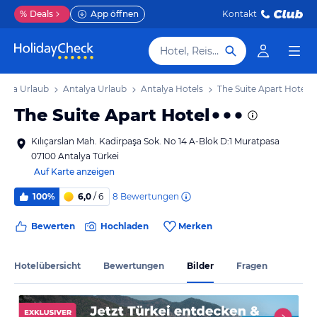
%
Deals
App öffnen
Kontakt
Hotel, Reiseziel
viera Urlaub
Antalya Urlaub
Antalya Hotels
The Suite Apart Hotel
The Suite Apart Hotel
Kılıçarslan Mah. Kadirpaşa Sok. No 14 A-Blok D:1 Muratpasa
07100 Antalya Türkei
Auf Karte anzeigen
8
Bewertungen
100%
6,0
/ 6
Bewerten
Hochladen
Merken
Hotelübersicht
Bewertungen
Bilder
Fragen