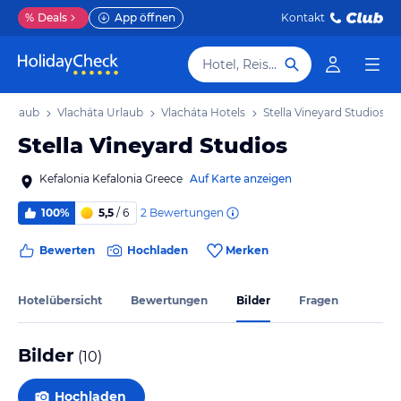
%
Deals
App öffnen
Kontakt
Hotel, Reiseziel
a Urlaub
Vlacháta Urlaub
Vlacháta Hotels
Stella Vineyard Studios
Stella Vineyard Studios
Kefalonia Kefalonia Greece
Auf Karte anzeigen
2
Bewertungen
100%
5,5
/ 6
Bewerten
Hochladen
Merken
Hotelübersicht
Bewertungen
Bilder
Fragen
Bilder
(
10
)
Hochladen