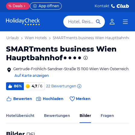
%
Deals
App öffnen
Kontakt
Hotel, Reiseziel
ien Urlaub
Wien Hotels
SMARTments business Wien Hauptbahnhof
SMARTments business Wien
Hauptbahnhof
Gertrude-Fröhlich-Sandner-Straße 15 1100 Wien Wien Österreich
Auf Karte anzeigen
22
Bewertungen
86%
4,7
/ 6
Bewerten
Hochladen
Merken
Hotelübersicht
Bewertungen
Bilder
Fragen
Bilder
(
26
)