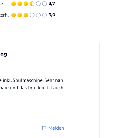
ie
3,7
terh.
3,0
ung
 inkl. Spülmaschine. Sehr nah
re und das Interieur ist auch
Melden