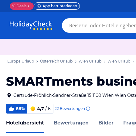
%
Deals
App herunterladen
Europa Urlaub
Österreich Urlaub
Wien Urlaub
Wien Urlaub
SMARTments busin
Gertrude-Fröhlich-Sandner-Straße 15 1100 Wien Wien Öst
86%
4,7
/ 6
22
Bewertungen
Hotelübersicht
Bewertungen
Bilder
Frag