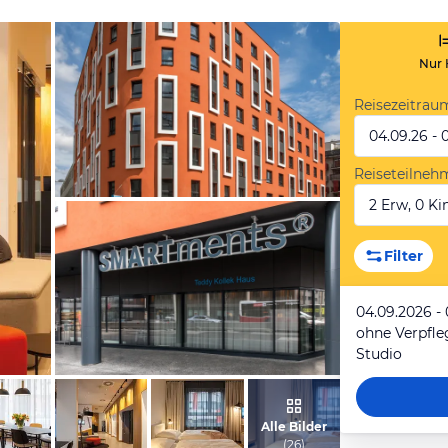
Nur 
Reisezeitrau
04.09.26 - 
Reiseteilneh
2 Erw, 0 Kin
vom Hotelier, Februar 2019
Filter
04.09.2026 -
ohne Verpfl
Studio
vom Hotelier, Februar 2019
Alle Bilder
(
26
)