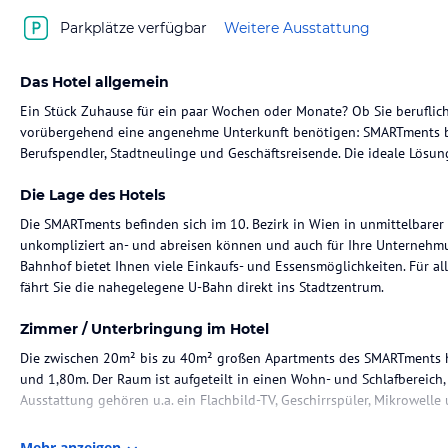
Parkplätze verfügbar
Weitere Ausstattung
Das Hotel allgemein
Ein Stück Zuhause für ein paar Wochen oder Monate? Ob Sie beruflich
vorübergehend eine angenehme Unterkunft benötigen: SMARTments bus
Berufspendler, Stadtneulinge und Geschäftsreisende. Die ideale Lösung
Die Lage des Hotels
Die SMARTments befinden sich im 10. Bezirk in Wien in unmittelbare
unkompliziert an- und abreisen können und auch für Ihre Unternehm
Bahnhof bietet Ihnen viele Einkaufs- und Essensmöglichkeiten. Für a
fährt Sie die nahegelegene U-Bahn direkt ins Stadtzentrum.
Zimmer / Unterbringung im Hotel
Die zwischen 20m² bis zu 40m² großen Apartments des SMARTments h
und 1,80m. Der Raum ist aufgeteilt in einen Wohn- und Schlafbereich,
Ausstattung gehören u.a. ein Flachbild-TV, Geschirrspüler, Mikrowelle 
Sonstige Einrichtungen und Services
Mehr anzeigen