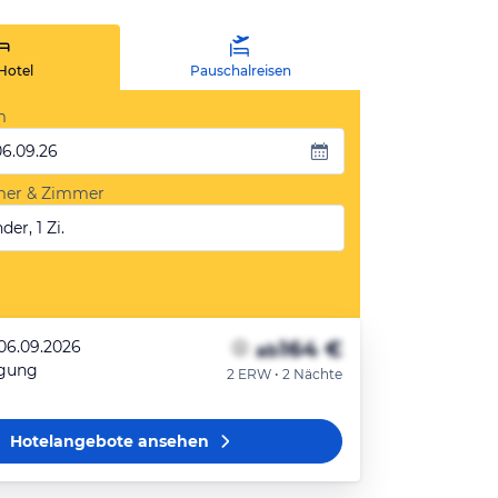
Hotel
Pauschalreisen
m
06.09.26
mer & Zimmer
der, 1 Zi.
164 €
 06.09.2026
ab
egung
2 ERW • 2 Nächte
Hotelangebote
ansehen