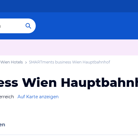
Wien Hotels
SMARTments business Wien Hauptbahnhof
ess Wien Hauptbahn
erreich
Auf Karte anzeigen
en