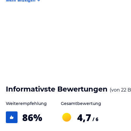
- Wöchentliche Reinigung des Apartments
- auf Anfrage: Befüllung des Kühlschrankes vor der Anreise
Hinweis:
Allgemeine und unverbindliche Hoteliers-/Veranstalter-/K
Gewähr und ohne Prüfung durch HolidayCheck. Bitte lies vor der B
jeweiligen Veranstalters.
Informativste Bewertungen
(von
22
B
Weiterempfehlung
Gesamtbewertung
86
%
4,7
/ 6