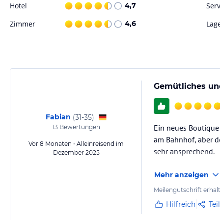
Hotel
4,7
Serv
Zimmer
4,6
Lag
Gemütliches un
Fabian
(
31-35
)
Ein neues Boutique 
13
Bewertungen
am Bahnhof, aber d
Vor 8 Monaten • Alleinreisend im
sehr ansprechend.
Dezember 2025
Mehr anzeigen
Meilengutschrift erhal
Hilfreich
Tei