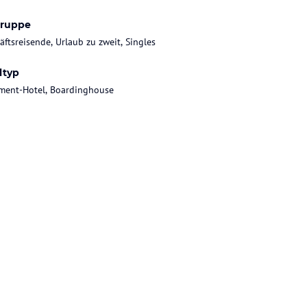
gruppe
äftsreisende, Urlaub zu zweit, Singles
ltyp
ment-Hotel, Boardinghouse