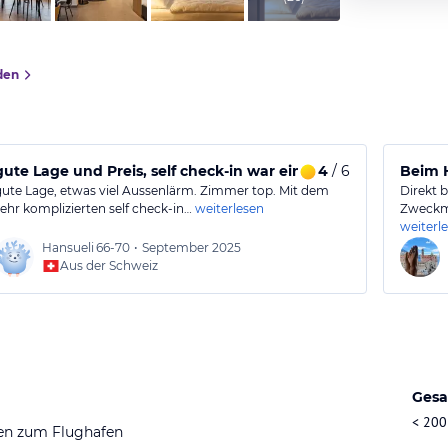
den
chenausstattung
gute Lage und Preis, self check-in war ein flop.
4
/ 6
Beim 
gute Lage, etwas viel Aussenlärm. Zimmer top. Mit dem
Direkt 
sehr komplizierten self check-in…
weiterlesen
Zweckmä
weiterl
Hansueli
66-70
•
September 2025
Aus der Schweiz
Gesa
< 200
en zum Flughafen