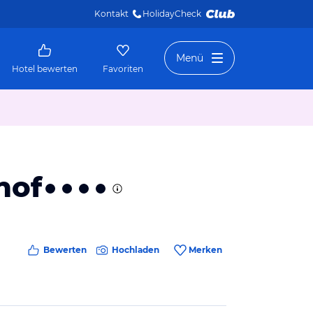
Kontakt
HolidayCheck 
Menü
Hotel bewerten
Favoriten
hof
Bewerten
Hochladen
Merken