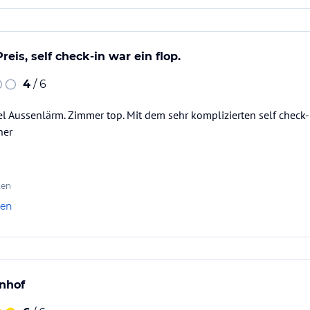
eis, self check-in war ein flop.
4
/ 6
el Aussenlärm. Zimmer top. Mit dem sehr komplizierten self check-i
ner
ten
len
nhof