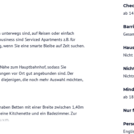
Chec
ab 14
Barri
 unterwegs sind, auf Reisen oder einfach
Gesam
iness sind Serviced Apartments z.B. für
, wenn Sie eine smarte Bleibe auf Zeit suchen.
Haus
Nicht
r Nähe zum Hauptbahnhof, sodass Sie
Nich
ungen vor Ort gut angebunden sind. Der
Nicht
ll diejenigen, die noch mehr Auswahl möchten,
Mind
ab 18
aben Betten mit einer Breite zwischen 1,40m
Nur 
 eine Kitchenette und ein Badezimmer. Zur
u.v.m.
Pers
Engli