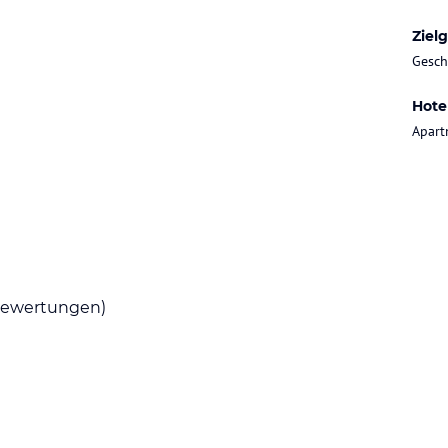
Ziel
Gesch
ataloginformationen. Alle Angaben ohne
Hote
uchung die verbindlichen
Angebotsdetails
des
Apart
ewertungen)