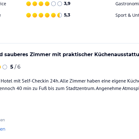
ice
3,9
Gastronom
e
5,3
Sport & Un
d sauberes Zimmer mit praktischer Küchenausstatt
5
/ 6
Hotel mit Self-Checkin 24h. Alle Zimmer haben eine eigene Küche
ennoch 40 min zu Fuß bis zum Stadtzentrum. Angenehme Atmosphä
ten
len