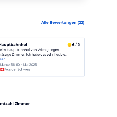
Alle Bewertungen (
22
)
Hauptbahnhof
6
/ 6
geeignet fü
beim Hauptbahnhof von Wien gelegen.
Gutes Hotel, wa
ssige Zimmer. Ich habe das sehr flexible…
Zimmer sind 
esen
Marcel
56-60
•
Mai 2025
Daniel
Aus der Schweiz
Aus
mtzahl Zimmer