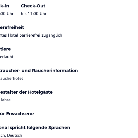
k-In
Check-Out
:00 Uhr
bis 11:00 Uhr
erefreiheit
tes Hotel barrierefrei zugänglich
tiere
 erlaubt
traucher- und Raucherinformation
raucherhotel
estalter der Hotelgäste
 Jahre
für Erwachsene
onal spricht folgende Sprachen
sch, Deutsch