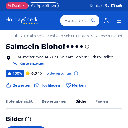
%
Deals
App öffnen
Kontakt
Hotel, Reiseziel
hlern Urlaub
Fiè allo Sciliar / Völs am Schlern Hotels
Salmsein Biohof
Salmsein Biohof
H.-Mumelter-Weg 41 39050 Völs am Schlern Südtirol Italien
Auf Karte anzeigen
16
Bewertungen
100%
6,0
/ 6
Bewerten
Hochladen
Merken
Hotelübersicht
Bewertungen
Bilder
Fragen
Bilder
(
11
)