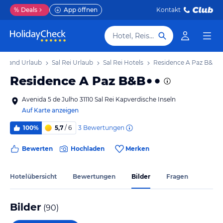
%
Deals
App öffnen
Kontakt
Hotel, Reiseziel
 Island Urlaub
Sal Rei Urlaub
Sal Rei Hotels
Residence A Paz B&B
Residence A Paz B&B
Avenida 5 de Julho 31110 Sal Rei Kapverdische Inseln
Auf Karte anzeigen
3
Bewertungen
100%
5,7
/ 6
Bewerten
Hochladen
Merken
Hotelübersicht
Bewertungen
Bilder
Fragen
Bilder
(
90
)