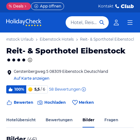
%
Deals
App öffnen
Kontakt
Hotel, Reiseziel
Eibenstock Urlaub
Eibenstock Hotels
Reit- & Sporthotel Eibenstock
Reit- & Sporthotel Eibenstock
Gerstenbergweg 5 08309 Eibenstock Deutschland
Auf Karte anzeigen
58
Bewertungen
100%
5,5
/ 6
Bewerten
Hochladen
Merken
Hotelübersicht
Bewertungen
Bilder
Fragen
Bilder
(
46
)