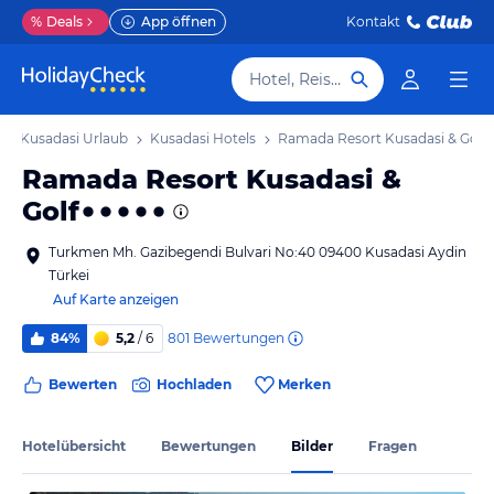
%
Deals
App öffnen
Kontakt
Hotel, Reiseziel
Kusadasi Urlaub
Kusadasi Hotels
Ramada Resort Kusadasi & Golf
Ramada Resort Kusadasi &
Golf
Turkmen Mh. Gazibegendi Bulvari No:40 09400 Kusadasi Aydin
Türkei
Auf Karte anzeigen
801
Bewertungen
84%
5,2
/ 6
Bewerten
Hochladen
Merken
Hotelübersicht
Bewertungen
Bilder
Fragen