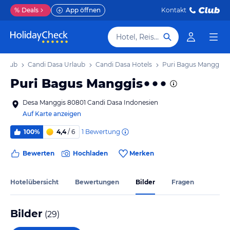
%
Deals
App öffnen
Kontakt
Hotel, Reiseziel
Urlaub
Candi Dasa Urlaub
Candi Dasa Hotels
Puri Bagus Manggis
Puri Bagus Manggis
Desa Manggis 80801 Candi Dasa Indonesien
Auf Karte anzeigen
1
Bewertung
100%
4,4
/ 6
Bewerten
Hochladen
Merken
Hotelübersicht
Bewertungen
Bilder
Fragen
Bilder
(
29
)