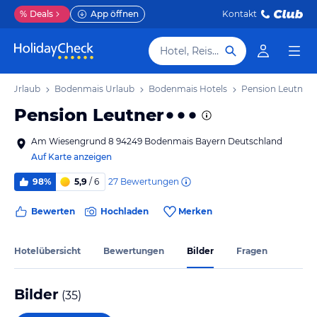
%
Deals
App öffnen
Kontakt
Hotel, Reiseziel
rn Urlaub
Bodenmais Urlaub
Bodenmais Hotels
Pension Leutner
Pension Leutner
Am Wiesengrund 8 94249 Bodenmais Bayern Deutschland
Auf Karte anzeigen
27
Bewertungen
98%
5,9
/ 6
Bewerten
Hochladen
Merken
Hotelübersicht
Bewertungen
Bilder
Fragen
Bilder
(
35
)