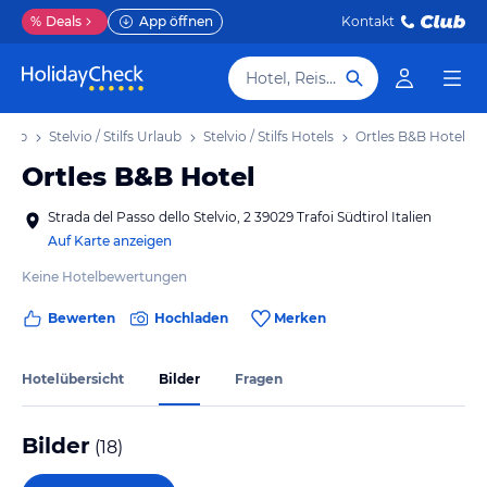
%
Deals
App öffnen
Kontakt
Hotel, Reiseziel
rlaub
Stelvio / Stilfs Urlaub
Stelvio / Stilfs Hotels
Ortles B&B Hotel
Ortles B&B Hotel
Strada del Passo dello Stelvio, 2 39029 Trafoi Südtirol Italien
Auf Karte anzeigen
Keine Hotelbewertungen
Bewerten
Hochladen
Merken
Hotelübersicht
Bilder
Fragen
Bilder
(
18
)