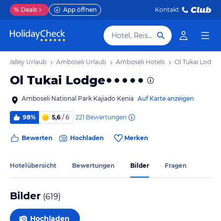
%
Deals
App öffnen
Kontakt
Hotel, Reiseziel
ift Valley Urlaub
Amboseli Urlaub
Amboseli Hotels
Ol Tukai Lodge
Ol Tukai Lodge
Amboseli National Park Kajiado Kenia
Auf Karte anzeigen
221
Bewertungen
98%
5,6
/ 6
Bewerten
Hochladen
Merken
Hotelübersicht
Bewertungen
Bilder
Fragen
Bilder
(
619
)
Hochladen