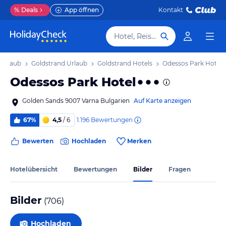
%
Deals
App öffnen
Kontakt
Hotel, Reiseziel
 Urlaub
Goldstrand Urlaub
Goldstrand Hotels
Odessos Park Hotel
Odessos Park Hotel
Golden Sands 9007 Varna Bulgarien
Auf Karte anzeigen
1.196
Bewertungen
67%
4,5
/ 6
Bewerten
Hochladen
Merken
Hotelübersicht
Bewertungen
Bilder
Fragen
Bilder
(
706
)
Hochladen