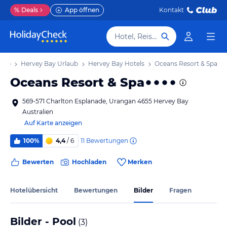
%
Deals
App öffnen
Kontakt
Hotel, Reiseziel
laub
Hervey Bay Urlaub
Hervey Bay Hotels
Oceans Resort & Spa
Oceans Resort & Spa
569-571 Charlton Esplanade, Urangan 4655 Hervey Bay
Australien
Auf Karte anzeigen
11
Bewertungen
100%
4,4
/ 6
Bewerten
Hochladen
Merken
Hotelübersicht
Bewertungen
Bilder
Fragen
Bilder - Pool
(
3
)