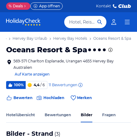
%
Deals
App öffnen
Kontakt
Hotel, Reiseziel
laub
Hervey Bay Urlaub
Hervey Bay Hotels
Oceans Resort & Spa
Oceans Resort & Spa
569-571 Charlton Esplanade, Urangan 4655 Hervey Bay
Australien
Auf Karte anzeigen
11
Bewertungen
100%
4,4
/ 6
Bewerten
Hochladen
Merken
Hotelübersicht
Bewertungen
Bilder
Fragen
Bilder - Strand
(
3
)