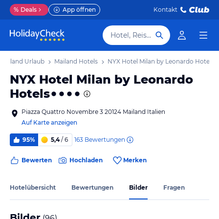
%
Deals
App öffnen
Kontakt
Hotel, Reiseziel
Mailand Urlaub
Mailand Hotels
NYX Hotel Milan by Leonardo Hotels
NYX Hotel Milan by Leonardo
Hotels
Piazza Quattro Novembre 3 20124 Mailand Italien
Auf Karte anzeigen
163
Bewertungen
95%
5,4
/ 6
Bewerten
Hochladen
Merken
Hotelübersicht
Bewertungen
Bilder
Fragen
Bilder
(
96
)