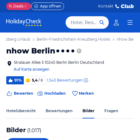
%
Deals
App öffnen
Kontakt
Hotel, Reiseziel
Kreuzberg Urlaub
Berlin-Friedrichshain-Kreuzberg Hotels
nhow Berlin
nhow Berlin
Stralauer Allee 3 10245 Berlin Berlin Deutschland
Auf Karte anzeigen
1.543
Bewertungen
91%
5,4
/ 6
Bewerten
Hochladen
Merken
Hotelübersicht
Bewertungen
Bilder
Fragen
Bilder
(
1.017
)