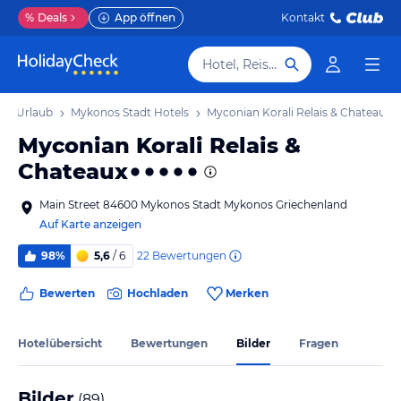
%
Deals
App öffnen
Kontakt
Hotel, Reiseziel
dt Urlaub
Mykonos Stadt Hotels
Myconian Korali Relais & Chateaux
Myconian Korali Relais &
Chateaux
Main Street 84600 Mykonos Stadt Mykonos Griechenland
Auf Karte anzeigen
22
Bewertungen
98%
5,6
/ 6
Bewerten
Hochladen
Merken
Hotelübersicht
Bewertungen
Bilder
Fragen
Bilder
(
89
)