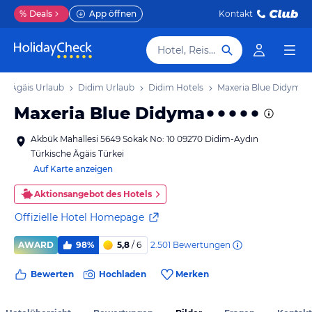
%
Deals
App öffnen
Kontakt
Hotel, Reiseziel
he Ägäis Urlaub
Didim Urlaub
Didim Hotels
Maxeria Blue Didyma
Maxeria Blue Didyma
Akbük Mahallesi 5649 Sokak No: 10 09270 Didim-Aydın
Türkische Ägäis Türkei
Auf Karte anzeigen
Aktionsangebot des Hotels
Offizielle Hotel Homepage
2.501
Bewertungen
AWARD
98%
5,8
/ 6
Bewerten
Hochladen
Merken