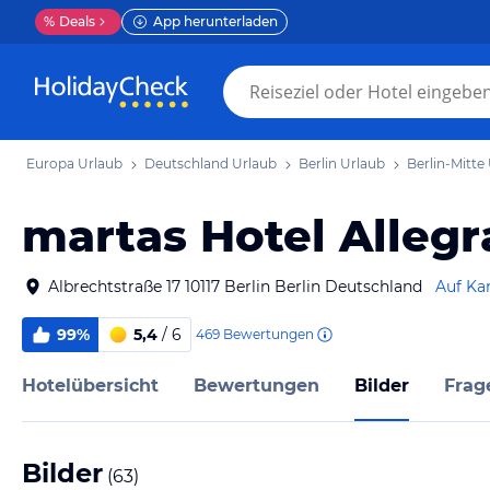
%
Deals
App herunterladen
Europa Urlaub
Deutschland Urlaub
Berlin Urlaub
Berlin-Mitte
martas Hotel Allegr
Albrechtstraße 17 10117 Berlin Berlin Deutschland
Auf Ka
99%
5,4
/ 6
469
Bewertungen
Hotelübersicht
Bewertungen
Bilder
Frag
Bilder
(
63
)