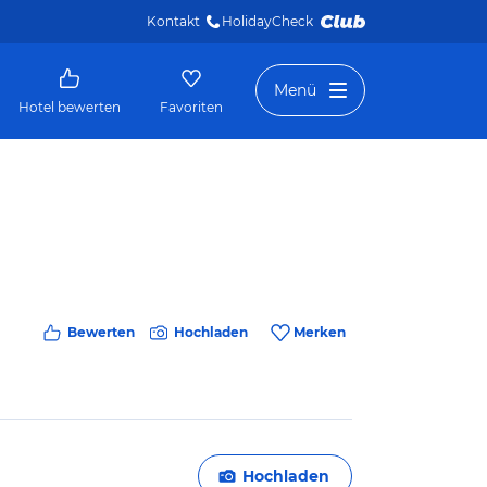
Kontakt
HolidayCheck 
Menü
Hotel bewerten
Favoriten
Bewerten
Hochladen
Merken
Hochladen