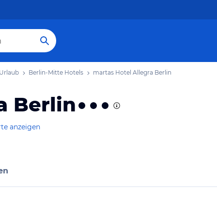
 Urlaub
Berlin-Mitte Hotels
martas Hotel Allegra Berlin
a Berlin
rte anzeigen
en