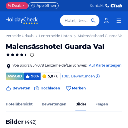
%
Deals
App öffnen
Kontakt
Hotel, Reiseziel
Lenzerheide Urlaub
Lenzerheide Hotels
Maiensässhotel Guarda Val
Maiensässhotel Guarda Val
Voa Sporz 85 7078 Lenzerheide/Lai Schweiz
Auf Karte anzeigen
1.085
Bewertungen
AWARD
98%
5,8
/ 6
Bewerten
Hochladen
Merken
Hotelübersicht
Bewertungen
Bilder
Fragen
Bilder
(
442
)