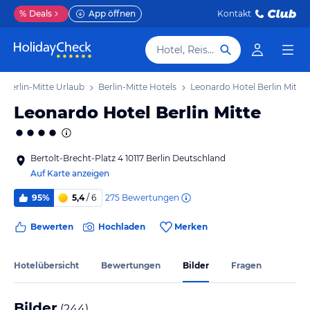
%
Deals
App öffnen
Kontakt
Hotel, Reiseziel
Berlin-Mitte Urlaub
Berlin-Mitte Hotels
Leonardo Hotel Berlin Mitte
Leonardo Hotel Berlin Mitte
Bertolt-Brecht-Platz 4 10117 Berlin Deutschland
Auf Karte anzeigen
275
Bewertungen
95%
5,4
/ 6
Bewerten
Hochladen
Merken
Hotelübersicht
Bewertungen
Bilder
Fragen
Bilder
(
244
)