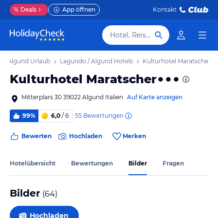
%
Deals
App öffnen
Kontakt
Hotel, Reiseziel
 / Algund Urlaub
Lagundo / Algund Hotels
Kulturhotel Maratscher
Kulturhotel Maratscher
Mitterplars 30 39022 Algund Italien
Auf Karte anzeigen
55
Bewertungen
99%
6,0
/ 6
Bewerten
Hochladen
Merken
Hotelübersicht
Bewertungen
Bilder
Fragen
Bilder
(
64
)
Hochladen