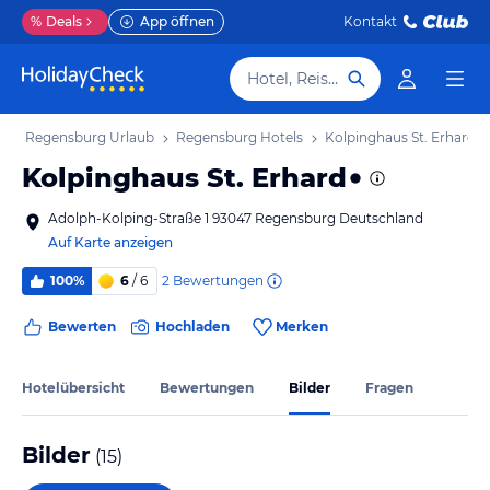
%
Deals
App öffnen
Kontakt
Hotel, Reiseziel
b
Regensburg Urlaub
Regensburg Hotels
Kolpinghaus St. Erhard
Kolpinghaus St. Erhard
Adolph-Kolping-Straße 1 93047 Regensburg Deutschland
Auf Karte anzeigen
2
Bewertungen
100%
6
/ 6
Bewerten
Hochladen
Merken
Hotelübersicht
Bewertungen
Bilder
Fragen
Bilder
(
15
)