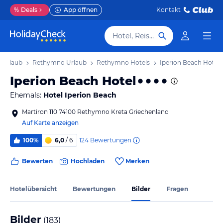
%
Deals
App öffnen
Kontakt
Hotel, Reiseziel
a Urlaub
Rethymno Urlaub
Rethymno Hotels
Iperion Beach Hotel
Iperion Beach Hotel
Ehemals:
Hotel Iperion Beach
Martiron 110 74100 Rethymno Kreta Griechenland
Auf Karte anzeigen
124
Bewertungen
100%
6,0
/ 6
Bewerten
Hochladen
Merken
Hotelübersicht
Bewertungen
Bilder
Fragen
Bilder
(
183
)