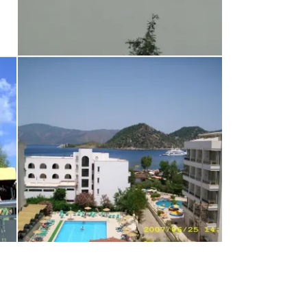
Alinda
von Anna • Verreist im August 2011
Widok ze stołówki na 5 pietrze
von Alusia • Verreist im Juni 2007