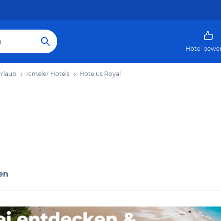
Hotel bewe
Urlaub
Icmeler Hotels
Hotelus Royal
en