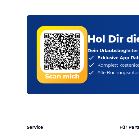
Hol Dir d
Dein Urlaubsbegleiter
Exklusive App-Ra
Komplett kostenlo
Alle Buchungsinfos
Scan mich
Service
Für Part