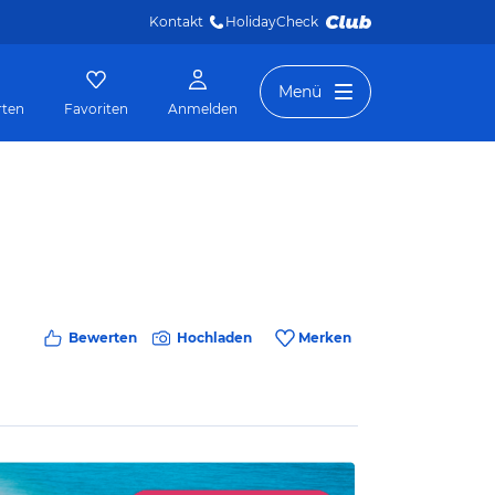
Kontakt
HolidayCheck 
Menü
rten
Favoriten
Anmelden
Bewerten
Hochladen
Merken