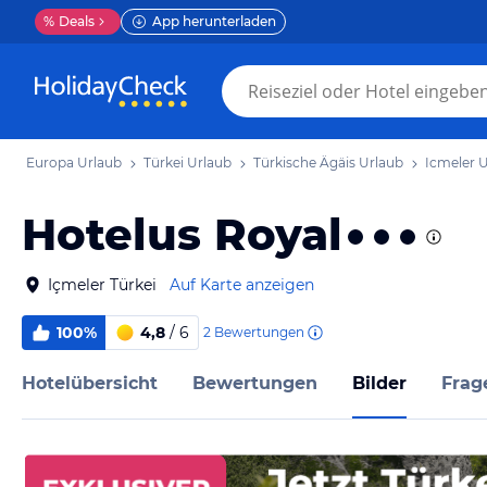
%
Deals
App herunterladen
Europa Urlaub
Türkei Urlaub
Türkische Ägäis Urlaub
Icmeler 
Hotelus Royal
Içmeler Türkei
Auf Karte anzeigen
100%
4,8
/ 6
2
Bewertungen
Hotelübersicht
Bewertungen
Bilder
Frag