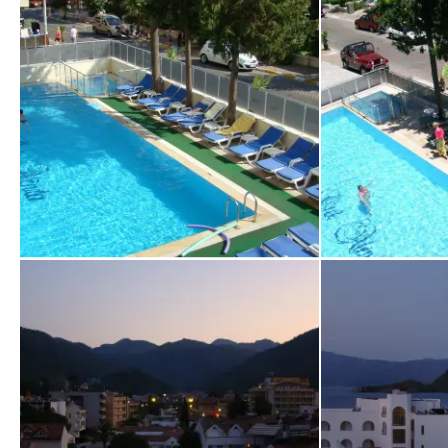
Widok z pokoju na basen
Widok z pokoju
von Anna • Verreist im August 2011
von Alusia • Verrei