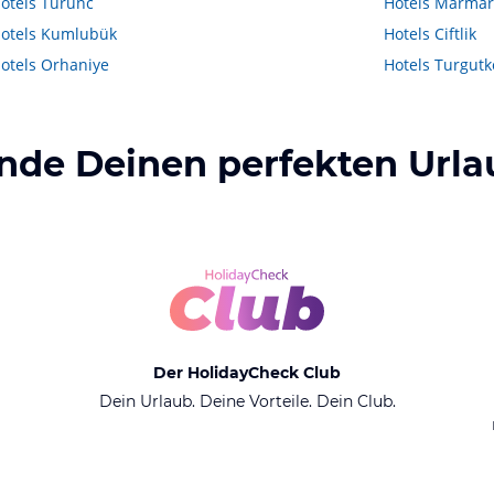
otels
Turunc
Hotels
Marmar
otels
Kumlubük
Hotels
Ciftlik
otels
Orhaniye
Hotels
Turgutk
inde Deinen perfekten Urla
Der HolidayCheck Club
Dein Urlaub. Deine Vorteile. Dein Club.