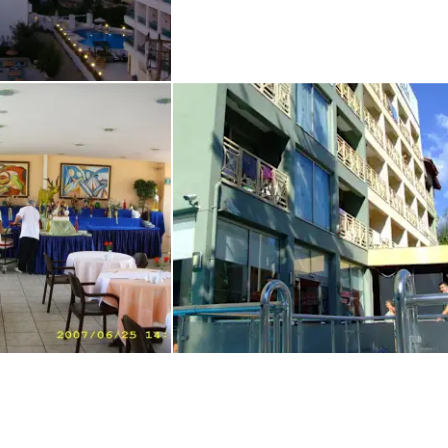
acji
 im August 2011
ietrze
Foto hotelu
st im Juni 2007
von Przemek • Verreist im September 2008