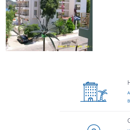
widok z pokoju
von Alusia • Verreist im Juni 2007
A
B