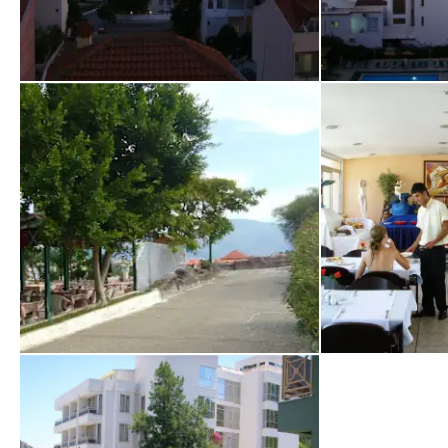
Widok z restauracji
Widok z restaur
von Anna • Verreist im August 2011
von Anna • Verreist
Droga do plaży
Stołówka na 5 p
von marcin • Verreist im Oktober 2008
von Alusia • Verrei