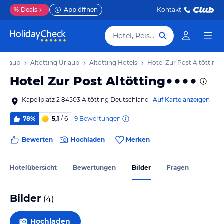
%
Deals
App öffnen
Kontakt
Hotel, Reiseziel
 Urlaub
Altötting Urlaub
Altötting Hotels
Hotel Zur Post Altötting
Hotel Zur Post Altötting
Kapellplatz 2 84503 Altötting Deutschland
Auf Karte anzeigen
9
Bewertungen
78%
5,1
/ 6
Bewerten
Hochladen
Merken
Hotelübersicht
Bewertungen
Bilder
Fragen
Bilder
(
4
)
Hochladen