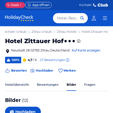
%
Deals
App öffnen
Kontakt
Hotel, Reiseziel
Sachsen Urlaub
Zittau Urlaub
Zittau Hotels
Hotel Zittauer Hof
Hotel Zittauer Hof
Neustadt 28 02763 Zittau Deutschland
Auf Karte anzeigen
27
Bewertungen
100%
4,7
/ 6
Bewerten
Hochladen
Merken
Hotelübersicht
Bewertungen
Bilder
Fragen
Bilder
(
12
)
Hochladen