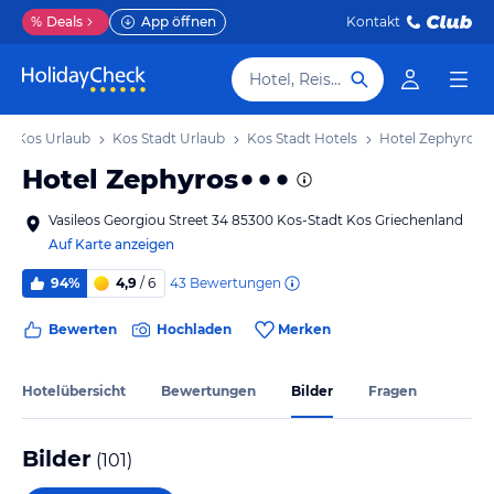
%
Deals
App öffnen
Kontakt
Hotel, Reiseziel
Kos Urlaub
Kos Stadt Urlaub
Kos Stadt Hotels
Hotel Zephyros
Hotel Zephyros
Vasileos Georgiou Street 34 85300 Kos-Stadt Kos Griechenland
Auf Karte anzeigen
43
Bewertungen
94%
4,9
/ 6
Bewerten
Hochladen
Merken
Hotelübersicht
Bewertungen
Bilder
Fragen
Bilder
(
101
)