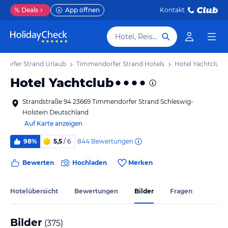
%
Deals
App öffnen
Kontakt
Hotel, Reiseziel
dorfer Strand Urlaub
Timmendorfer Strand Hotels
Hotel Yachtclub
Hotel Yachtclub
Strandstraße 94 23669 Timmendorfer Strand Schleswig-
Holstein Deutschland
Auf Karte anzeigen
844
Bewertungen
98%
5,5
/ 6
Bewerten
Hochladen
Merken
Hotelübersicht
Bewertungen
Bilder
Fragen
Bilder
(
375
)