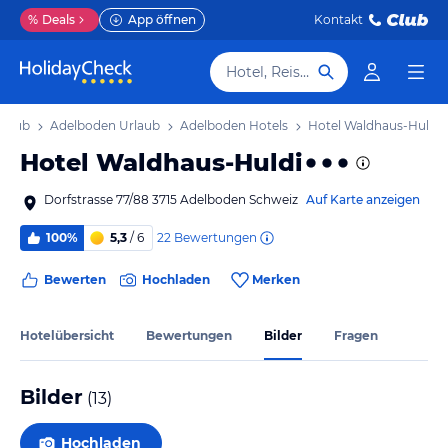
%
Deals
App öffnen
Kontakt
Hotel, Reiseziel
rlaub
Adelboden Urlaub
Adelboden Hotels
Hotel Waldhaus-Huldi
Hotel Waldhaus-Huldi
Dorfstrasse 77/88 3715 Adelboden Schweiz
Auf Karte anzeigen
22
Bewertungen
100%
5,3
/ 6
Bewerten
Hochladen
Merken
Hotelübersicht
Bewertungen
Bilder
Fragen
Bilder
(
13
)
Hochladen