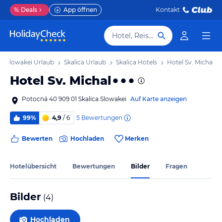
%
Deals
App öffnen
Kontakt
Hotel, Reiseziel
stslowakei Urlaub
Skalica Urlaub
Skalica Hotels
Hotel Sv. Michal
Hotel Sv. Michal
Potocná 40 909 01 Skalica Slowakei
Auf Karte anzeigen
5
Bewertungen
99%
4,9
/ 6
Bewerten
Hochladen
Merken
Hotelübersicht
Bewertungen
Bilder
Fragen
Bilder
(
4
)
Hochladen