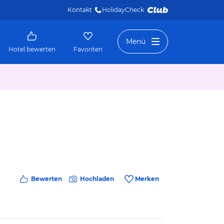
Kontakt
HolidayCheck 
Menü
Hotel bewerten
Favoriten
Bewerten
Hochladen
Merken