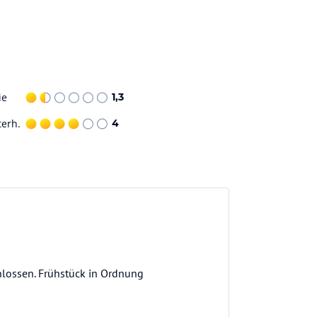
ie
1,3
terh.
4
hlossen. Frühstück in Ordnung