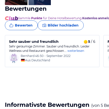
Bewertungen
Sammle
Punkte
für Deine Hotelbewertung.
Kostenlos anmel
Bewerten
Bilder hochladen
Sehr sauber und freundlich
5
/ 6
Sehr geräumige Zimmer. Sauber und freundlich. Leider
Wellness und Restaurant geschlossen.…
weiterlesen
Bernhard
46-50
•
September 2022
Aus Deutschland
Informativste Bewertungen
(von
5
Be