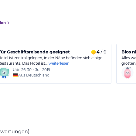
den
Für Geschäftsreisende geeignet
4
/ 6
Blos n
Hotel ist zentral gelegen, in der Nähe befinden sich einige
Alles w
Restaurants. Das Hotel ist…
weiterlesen
grottens
Udo
26-30
•
Juli 2019
Aus Deutschland
wertungen)