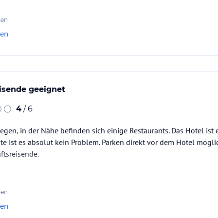
ten
len
isende geeignet
4
/ 6
elegen, in der Nähe befinden sich einige Restaurants. Das Hotel is
te ist es absolut kein Problem. Parken direkt vor dem Hotel möglic
ftsreisende.
ten
len